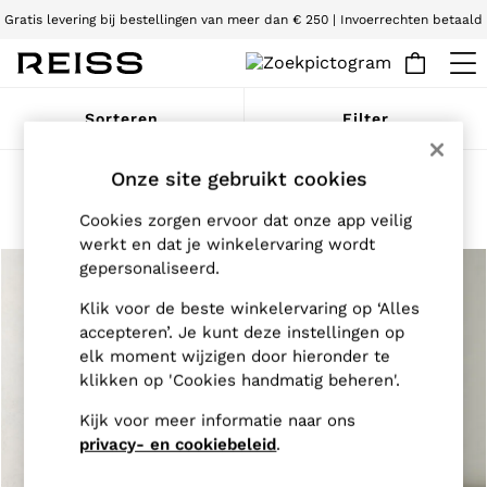
Gratis levering bij bestellingen van meer dan € 250 | Invoerrechten betaald
Wij accepteren
WOMEN
Sorteren
Filter
NEW
New Arrivals
Pre-Autumn Collection
Onze site gebruikt cookies
Zwemkleding voor jongens
(2)
Wedding Guest & Occasion
Holiday
Cookies zorgen ervoor dat onze app veilig
Dresses
werkt en dat je winkelervaring wordt
Tops & T-Shirts
gepersonaliseerd.
Trousers
Jumpsuits & Playsuits
Klik voor de beste winkelervaring op ‘Alles
Shirts & Blouses
accepteren’. Je kunt deze instellingen op
Shorts
elk moment wijzigen door hieronder te
Skirts
klikken op 'Cookies handmatig beheren'.
Swimwear
Suits & Tailoring
Kijk voor meer informatie naar ons
Blazers
privacy- en cookiebeleid
.
Petite
Vests & Cami Tops
Knitwear & Jumpers