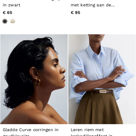
in zwart
met ketting aan de
achterkant in Goud
€ 65
€ 95
Gladde Curve oorringen in
Leren riem met
goudkleurige
krokodilleneffect in