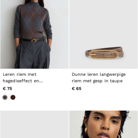
Leren riem met
Dunne leren langwerpige
hagediseffect en
riem met gesp in taupe
gebeeldhouwde gesp in
€ 75
€ 65
chocoladebruin