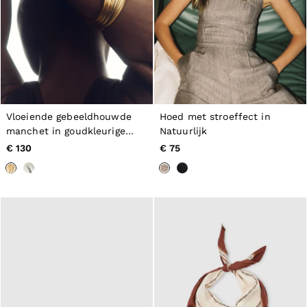
Vloeiende gebeeldhouwde
Hoed met stroeffect in
manchet in goudkleurige
Natuurlijk
tinten
€ 130
€ 75