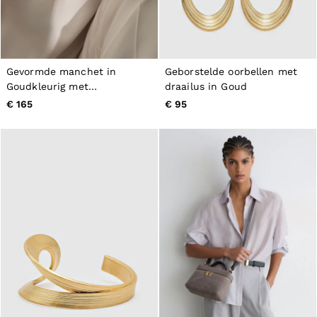
Gevormde manchet in
Geborstelde oorbellen met
Goudkleurig met
draailus in Goud
kiezelkleurig
€ 165
€ 95