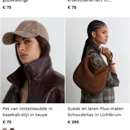
bordeauxrood
€ 75
€ 75
Pet van imitatiesuède in
Suède en leren Plus-maten
baseball-stijl in taupe
Schoudertas in Lichtbruin
€ 75
€ 295