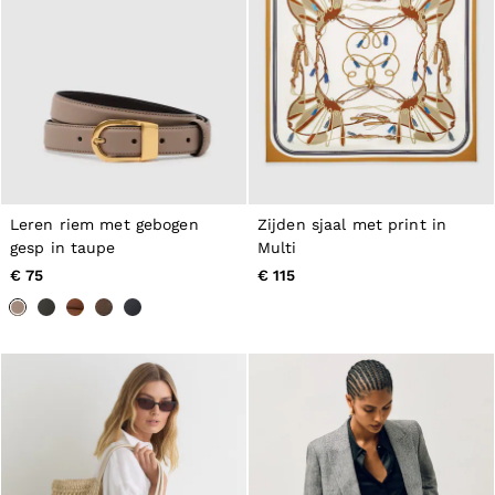
GIRLS'
Dresses
Coats & Jackets
Shorts & Skirts
Trousers & Joggers
Tops & T-Shirts
Knitwear
Sets & Outfits
Baby
98 - 134cm
134 - 158cm
Leren riem met gebogen
Zijden sjaal met print in
158 - 164cm
gesp in taupe
Multi
BOYS'
€ 75
€ 115
Coats & Jackets
Knitwear
Shirts
T-Shirts & Polo Shirts
Shorts
Sweats & Hoodies
Trousers & Joggers
98 - 134cm
134 - 158cm
158 - 164cm