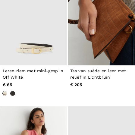
Tops & T-Shirts
Jumpsuits & Playsuits
Trousers
Suits & Tailoring
Blazers
Skirts & Shorts
Swimwear
Shirts & Blouses
Sweats & Joggers
Jackets & Coats
Knitwear & Jumpers
Petite
Leren riem met mini-gesp in
Tas van suède en leer met
Jeans
Off White
reliëf in Lichtbruin
Shoes
Accessories
€ 65
€ 205
Brands Outlet
32
34
36
38
40
42
44