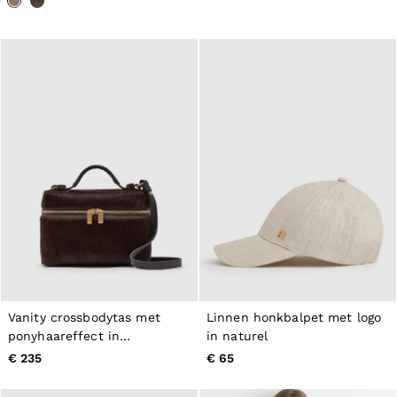
Vanity crossbodytas met
Linnen honkbalpet met logo
ponyhaareffect in
in naturel
chocoladebruin
€ 235
€ 65