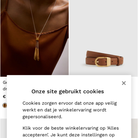
Belts
Ties & Pocket Squares
Bags & Wallets
Hats, Gloves & Scarves
Socks & Underwear
All Accessories
Linen Collection
Reiss | McLaren Racing
Workwear
Co-ords
Leather & Suede
CHILDREN
BOYS'
Shirts
Gevormde Lariat ketting met
Leren riem met gebogen
T-Shirts & Polo Shirts
druppelvorm in Goudkleurig
gesp in bruin
Onze site gebruikt cookies
Shorts
€ 95
€ 75
Suits & Tailoring
Cookies zorgen ervoor dat onze app veilig
Knitwear
werkt en dat je winkelervaring wordt
Jackets & Coats
Co-ords
gepersonaliseerd.
Trousers & Jeans
Sweats & Hoodies
Klik voor de beste winkelervaring op ‘Alles
All Boys'
accepteren’. Je kunt deze instellingen op