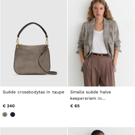
Suède crossbodytas in taupe
Smalle suède halve
keepersriem in
chocoladebruin
€ 240
€ 65