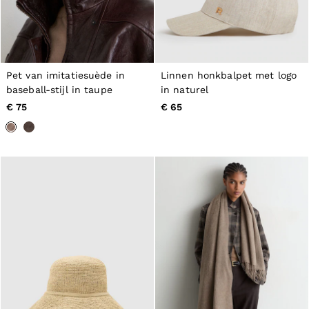
Belts
Ties & Pocket Squares
Bags & Wallets
Hats, Gloves & Scarves
Socks & Underwear
All Accessories
Pet van imitatiesuède in
Linnen honkbalpet met logo
Linen Collection
baseball-stijl in taupe
in naturel
Reiss | McLaren Racing
€ 75
€ 65
Workwear
Co-ords
Leather & Suede
CHILDREN
BOYS'
Shirts
T-Shirts & Polo Shirts
Shorts
Suits & Tailoring
Knitwear
Jackets & Coats
Co-ords
Trousers & Jeans
Sweats & Hoodies
All Boys'