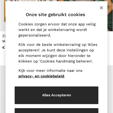
Jackets & Coats
Leather & Suede Jackets
Onze site gebruikt cookies
Jeans
Sweats & Joggers
All Clothing
Cookies zorgen ervoor dat onze app veilig
Heels
werkt en dat je winkelervaring wordt
Sandals
gepersonaliseerd.
Zijden sjaal met print in
Hoed met stroeffect in
Trainers
Multi
Natuurlijk
Flats
Klik voor de beste winkelervaring op ‘Alles
€ 115
€ 75
All Shoes
accepteren’. Je kunt deze instellingen op
Bags
elk moment wijzigen door hieronder te
Belts
klikken op 'Cookies handmatig beheren'.
Jewellery
Hats, Gloves & Scarves
Kijk voor meer informatie naar ons
Socks & Tights
privacy- en cookiebeleid
.
All Accessories
Linen Collection
Workwear
Atelier
Alles Accepteren
Co-ords
Reiss | NYBG
MEN
NEW