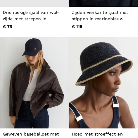
Tops & T-Shirts
Jumpsuits & Playsuits
Driehoekige sjaal van wol-
Zijden vierkante sjaal met
Trousers
zijde met strepen in
stippen in marineblauw
Suits & Tailoring
marineblauw/wit
€ 75
€ 115
Blazers
Skirts & Shorts
Swimwear
Shirts & Blouses
Sweats & Joggers
Jackets & Coats
Knitwear & Jumpers
Petite
Jeans
Shoes
Accessories
Brands Outlet
32
34
36
38
40
42
44
Geweven baseballpet met
Hoed met stroeffect en