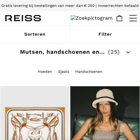
Gratis levering bij bestellingen van meer dan € 250 | Invoerrechten betaald
Wij accepteren
WOMEN
Sorteren
Filter
NEW
New Arrivals
Pre-Autumn Collection
Mutsen, handschoenen en sjaals voor dames
(25)
Wedding Guest & Occasion
Holiday
Dresses
Hoeden
Sjaals
Handschoenen
Tops & T-Shirts
Trousers
Jumpsuits & Playsuits
Shirts & Blouses
Shorts
Skirts
Swimwear
Suits & Tailoring
Blazers
Petite
Vests & Cami Tops
Knitwear & Jumpers