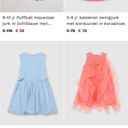
Jackets & Coats
Leather & Suede Jackets
Jeans
9-13 jr Puffball mouwloze
3-9 jr katoenen swingjurk
Sweats & Joggers
jurk in lichtblauw met
met borduursel in koraalroze
All Clothing
strikdetail
€ 115
€ 58
€ 75
€ 38
Heels
Sandals
Trainers
Flats
All Shoes
Bags
Belts
Jewellery
Hats, Gloves & Scarves
Socks & Tights
All Accessories
Linen Collection
Workwear
Atelier
Co-ords
Reiss | NYBG
MEN
NEW