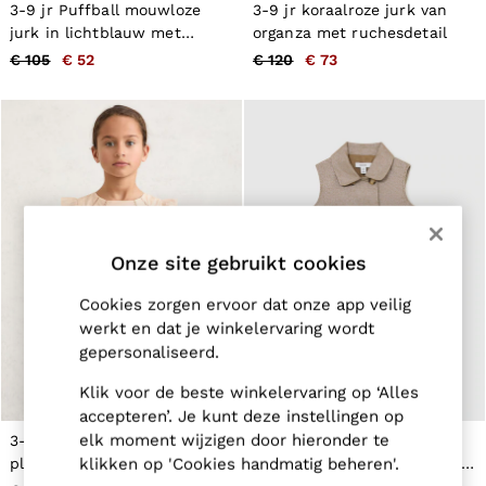
New Arrivals
3-9 jr Puffball mouwloze
3-9 jr koraalroze jurk van
Pre-Autumn Collection
jurk in lichtblauw met
organza met ruchesdetail
Wedding Guest & Occasion
strikdetail
€ 105
€ 52
€ 120
€ 73
Holiday
Shirts
T-Shirts
Polo Shirts
Trousers
Shorts
Swimwear
Suits
Tailoring
Blazers
Onze site gebruikt cookies
Knitwear & Jumpers
Jackets & Coats
Cookies zorgen ervoor dat onze app veilig
Leather & Suede Jackets
werkt en dat je winkelervaring wordt
Jeans
gepersonaliseerd.
Sweats, Hoodies & Joggers
Overshirts
Klik voor de beste winkelervaring op ‘Alles
All Clothing
accepteren’. Je kunt deze instellingen op
Trainers
Loafers
elk moment wijzigen door hieronder te
3-9 jr katoenen jurk met
3-9 jr metallic geweven
Formal Shoes
plooitjes in perzikkleur
overhemdjurk van katoenmix
klikken op 'Cookies handmatig beheren'.
All Shoes
in brons