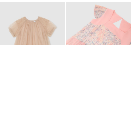
13-14 jr Tule jurk met ruches
13-14 jr roze geplooide
in naturel
jumpsuit met bloemenprint
€ 115
€ 60
€ 130
€ 38