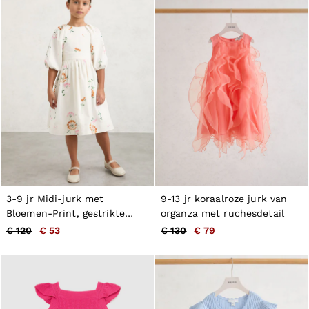
Tops & T-Shirts
Jumpsuits & Playsuits
Trousers
Suits & Tailoring
Blazers
Skirts & Shorts
Swimwear
Shirts & Blouses
Sweats & Joggers
Jackets & Coats
Knitwear & Jumpers
Petite
Jeans
Shoes
Accessories
3-9 jr Midi-jurk met
9-13 jr koraalroze jurk van
Brands Outlet
Bloemen-Print, gestrikte
organza met ruchesdetail
32
achterkant en meerkleurige
€ 120
€ 53
€ 130
€ 79
34
Print
36
38
40
42
44