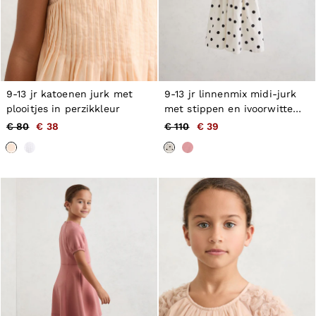
9-13 jr katoenen jurk met
9-13 jr linnenmix midi-jurk
plooitjes in perzikkleur
met stippen en ivoorwitte
stippen
€ 80
€ 38
€ 110
€ 39