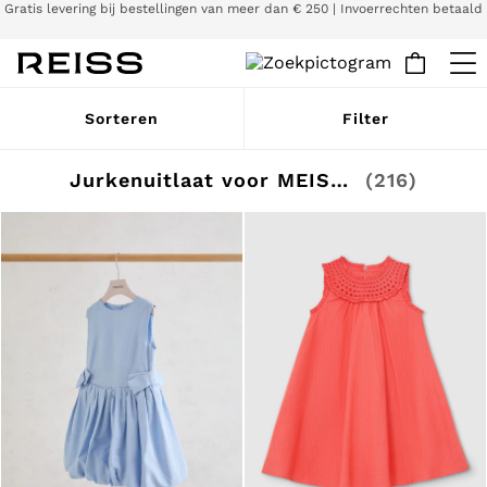
Wij accepteren
Download nu de Reiss-app en krijg 15% korting op je eerste bestelling in de
app. Algemene voorwaarden van toepassing.
WOMEN
Sorteren
Filter
NEW
New Arrivals
Pre-Autumn Collection
Jurkenuitlaat voor MEISJES
(216)
Wedding Guest & Occasion
Holiday
Dresses
Tops & T-Shirts
Trousers
Jumpsuits & Playsuits
Shirts & Blouses
Shorts
Skirts
Swimwear
Suits & Tailoring
Blazers
Petite
Vests & Cami Tops
Knitwear & Jumpers