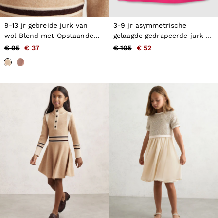
9-13 jr gebreide jurk van
3-9 jr asymmetrische
wol-Blend met Opstaande
gelaagde gedrapeerde jurk in
kraag en kasjmier in Naturel
roze
€ 95
€ 37
€ 105
€ 52