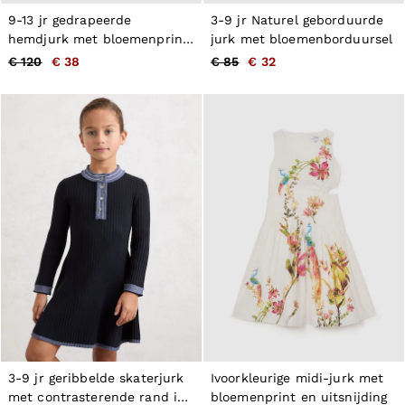
9-13 jr gedrapeerde
3-9 jr Naturel geborduurde
hemdjurk met bloemenprint
jurk met bloemenborduursel
in meerdere kleuren
€ 120
€ 38
€ 85
€ 32
3-9 jr geribbelde skaterjurk
Ivoorkleurige midi-jurk met
met contrasterende rand in
bloemenprint en uitsnijding