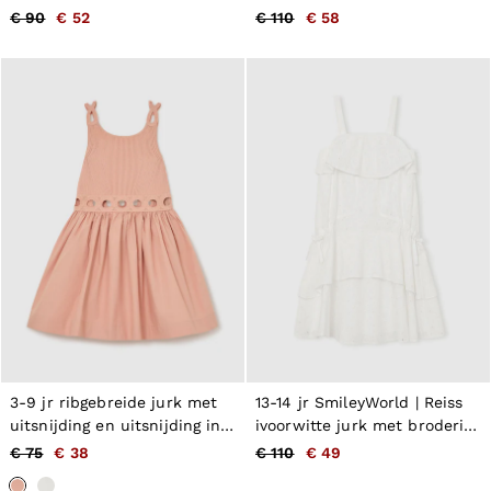
marineblauw
€ 90
€ 52
€ 110
€ 58
3-9 jr ribgebreide jurk met
13-14 jr SmileyWorld | Reiss
uitsnijding en uitsnijding in
ivoorwitte jurk met broderie-
Apricot
logo
€ 75
€ 38
€ 110
€ 49