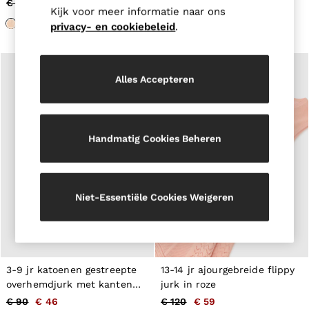
€ 75
€ 38
€ 90
€ 52
Belts
Kijk voor meer informatie naar ons
Ties & Pocket Squares
privacy- en cookiebeleid
.
Bags & Wallets
Hats, Gloves & Scarves
Socks & Underwear
All Accessories
Alles Accepteren
Linen Collection
Reiss | McLaren Racing
Workwear
Co-ords
Handmatig Cookies Beheren
Leather & Suede
CHILDREN
BOYS'
Shirts
T-Shirts & Polo Shirts
Niet-Essentiële Cookies Weigeren
Shorts
Suits & Tailoring
Knitwear
Jackets & Coats
Co-ords
3-9 jr katoenen gestreepte
13-14 jr ajourgebreide flippy
Trousers & Jeans
overhemdjurk met kanten
jurk in roze
Sweats & Hoodies
All Boys'
rand in blauw/wit
€ 90
€ 46
€ 120
€ 59