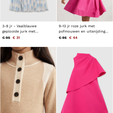
3-9 jr - Vaalblauwe
9-13 jr roze jurk met
geplooide jurk met
pofmouwen en uitsnijding
bloemenprint
aan de achterkant
€ 95
€ 31
€ 95
€ 44