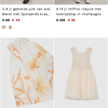
3-9 jr gebreide jurk van wol-
9-13 jr chiffon rokjurk met
Blend met Opstaande kraag
lovertjestop in champagne
en kasjmier in Naturel
€ 95
€ 40
€ 105
€ 38