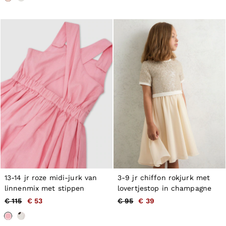
13-14 jr roze midi-jurk van
3-9 jr chiffon rokjurk met
linnenmix met stippen
lovertjestop in champagne
€ 115
€ 53
€ 95
€ 39