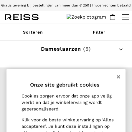
Gratis levering bij bestellingen van meer dan € 250 | Invoerrechten betaald
Wij accepteren
WOMEN
Sorteren
Filter
NEW
New Arrivals
Pre-Autumn Collection
Dameslaarzen
(5)
Wedding Guest & Occasion
Holiday
Dresses
Tops & T-Shirts
Trousers
Jumpsuits & Playsuits
Onze site gebruikt cookies
Shirts & Blouses
Shorts
Cookies zorgen ervoor dat onze app veilig
Skirts
werkt en dat je winkelervaring wordt
Swimwear
gepersonaliseerd.
Suits & Tailoring
Blazers
Klik voor de beste winkelervaring op ‘Alles
Petite
Vests & Cami Tops
accepteren’. Je kunt deze instellingen op
Knitwear & Jumpers