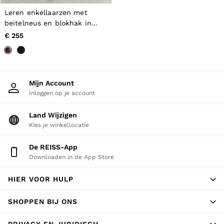
All Shoes
Leren enkellaarzen met
Belts
beitelneus en blokhak in
Ties & Pocket Squares
chocoladebruin
Bags & Wallets
€ 255
Hats, Gloves & Scarves
Socks & Underwear
All Accessories
Linen Collection
Reiss | McLaren Racing
Mijn Account
Workwear
Inloggen op je account
Co-ords
Leather & Suede
Land Wijzigen
CHILDREN
Kies je winkellocatie
BOYS'
Shirts
De REISS-App
T-Shirts & Polo Shirts
Downloaden in de App Store
Shorts
Suits & Tailoring
Knitwear
HIER VOOR HULP
Jackets & Coats
Co-ords
SHOPPEN BIJ ONS
Trousers & Jeans
Sweats & Hoodies
PRIVACY EN JURIDISCH