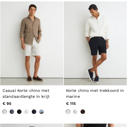
Jackets & Coats
Leather & Suede Jackets
Jeans
Sweats & Joggers
All Clothing
Heels
Sandals
Trainers
Flats
All Shoes
Bags
Belts
Jewellery
Hats, Gloves & Scarves
Socks & Tights
All Accessories
Casual Korte chino met
Korte chino met trekkoord in
Linen Collection
standaardlengte in krijt
marine
Workwear
Atelier
€ 95
€ 115
Co-ords
Reiss | NYBG
MEN
NEW