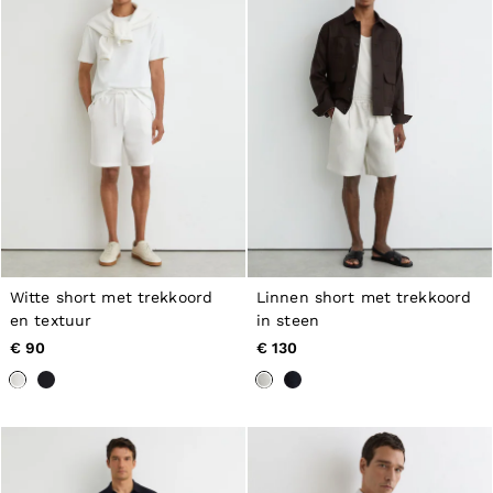
98–134cm
134–158cm
158–164cm
Holiday
Occasionwear
Dresses
Tops & T-Shirts
Jackets & Coats
Co-ords
Skirts & Shorts
Trousers & Jeans
Knitwear
Sweats & Hoodies
Shoes & Accessories
All Girls'
Witte short met trekkoord
Linnen short met trekkoord
98–134cm
en textuur
in steen
134–158cm
€ 90
€ 130
158–164cm
Holiday
Occasionwear
OUTLET
WOMEN'S
All Women's Outlet
Dresses