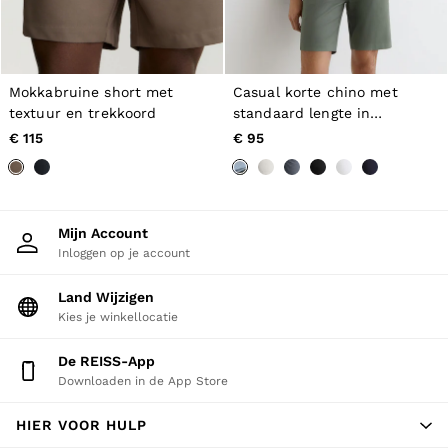
Mokkabruine short met
Casual korte chino met
textuur en trekkoord
standaard lengte in
Saliegroen
€ 115
€ 95
Mijn Account
Inloggen op je account
Land Wijzigen
Kies je winkellocatie
De REISS-App
Downloaden in de App Store
HIER VOOR HULP