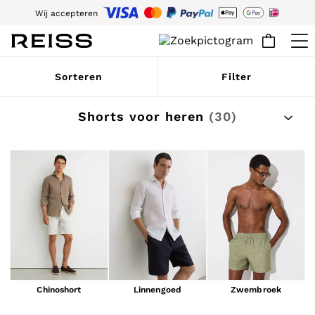
Download nu de Reiss-app en krijg 15% korting op je eerste bestelling in de
app. Algemene voorwaarden van toepassing.
Meld je aan voor onze e-mails en volg de wereld van Reiss.
WOMEN
Sorteren
Filter
NEW
New Arrivals
Pre-Autumn Collection
Shorts voor heren
(30)
Wedding Guest & Occasion
Holiday
Dresses
Tops & T-Shirts
Trousers
Jumpsuits & Playsuits
Shirts & Blouses
Shorts
Skirts
Swimwear
Suits & Tailoring
Blazers
Petite
Chinoshort
Linnengoed
Zwembroek
Vests & Cami Tops
Knitwear & Jumpers