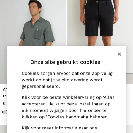
New Arrivals
Pre-Autumn Collection
Wedding Guest & Occasion
Holiday
Shirts
T-Shirts
Polo Shirts
Trousers
Shorts
Swimwear
Suits
Onze site gebruikt cookies
Tailoring
Blazers
Cookies zorgen ervoor dat onze app veilig
Knitwear & Jumpers
werkt en dat je winkelervaring wordt
Jackets & Coats
gepersonaliseerd.
Leather & Suede Jackets
Witte chinoshort met
Korte chino met standaard
Jeans
trekkoord
lengte in Zwart
Klik voor de beste winkelervaring op ‘Alles
Sweats, Hoodies & Joggers
Overshirts
€ 115
€ 95
accepteren’. Je kunt deze instellingen op
All Clothing
elk moment wijzigen door hieronder te
Trainers
klikken op 'Cookies handmatig beheren'.
Loafers
Formal Shoes
Kijk voor meer informatie naar ons
All Shoes