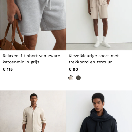
Relaxed-fit short van zware
Kiezelkleurige short met
katoenmix in grijs
trekkoord en textuur
€ 115
€ 90