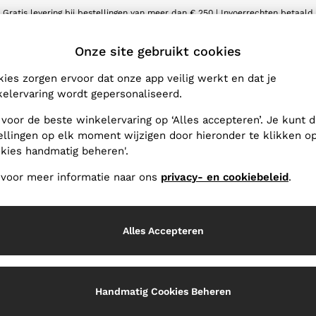
Gratis levering bij bestellingen van meer dan € 250 | Invoerrechten betaald
Wij accepteren
LET
Onze site gebruikt cookies
ies zorgen ervoor dat onze app veilig werkt en dat je
gevonden artikelen
(
1
)
elervaring wordt gepersonaliseerd.
 voor de beste winkelervaring op ‘Alles accepteren’. Je kunt 
ellingen op elk moment wijzigen door hieronder te klikken o
kies handmatig beheren'.
 voor meer informatie naar ons
privacy- en cookiebeleid
.
Alles Accepteren
Handmatig Cookies Beheren