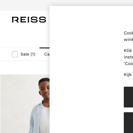
DAMES
HEREN
KINDEREN
OUT
Cook
WOMEN
wink
NEW
New Arrivals
Klik
Pre-Autumn Collection
Categorie
Prijs
Sale
(
1
)
inst
Wedding Guest & Occasion
'Coo
Holiday
Dresses
Kijk
Tops & T-Shirts
Trousers
Jumpsuits & Playsuits
Shirts & Blouses
Shorts
Skirts
Swimwear
Suits & Tailoring
Blazers
Petite
Vests & Cami Tops