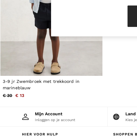
Knitwear & Jumpers
Jackets & Coats
Leather & Suede Jackets
Jeans
Sweats & Joggers
All Clothing
Heels
Sandals
Trainers
Flats
All Shoes
Bags
Belts
Jewellery
3-9 jr Zwembroek met trekkoord in
Hats, Gloves & Scarves
marineblauw
Socks & Tights
€ 30
€ 13
All Accessories
Linen Collection
Workwear
Mijn Account
Land
Atelier
Inloggen op je account
Kies j
Co-ords
Reiss | NYBG
MEN
HIER VOOR HULP
SHOPPEN B