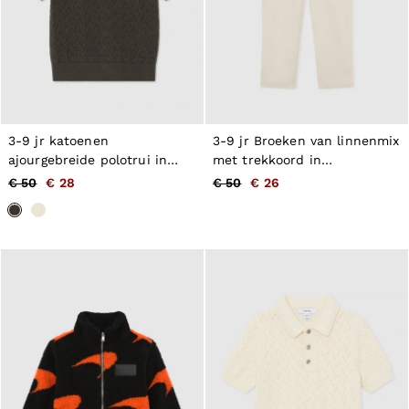
3-9 jr katoenen
3-9 jr Broeken van linnenmix
ajourgebreide polotrui in
met trekkoord in
donker saliegroen
kiezelkleurig
€ 50
€ 28
€ 50
€ 26