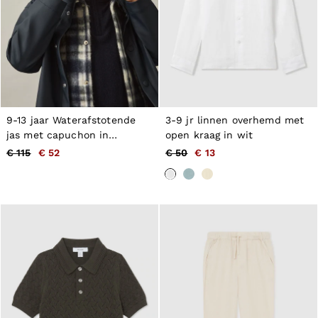
9-13 jaar Waterafstotende
3-9 jr linnen overhemd met
jas met capuchon in
open kraag in wit
marineblauw
€ 115
€ 52
€ 50
€ 13