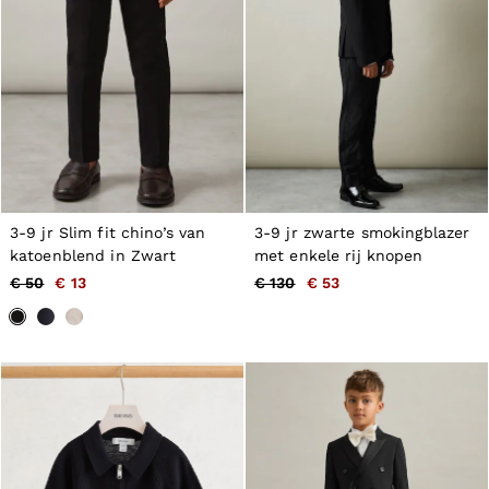
All Men's Outlet
Suits & Tailoring
Blazers
Shirts
Polo Shirts
Trousers
Jackets & Coats
T-Shirts
Shorts
Swimwear
Jeans
Knitwear
3-9 jr Slim fit chino’s van
3-9 jr zwarte smokingblazer
Sweats, Hoodies & Joggers
katoenblend in Zwart
met enkele rij knopen
Reiss | McLaren Racing
€ 50
€ 13
€ 130
€ 53
Shoes
Accessories
Brands Outlet
44 / XS
46 / S
48 / M
50 / L
52 / XL
54 / XXL
56 / XXXL