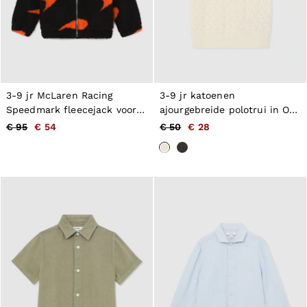
3-9 jr McLaren Racing
3-9 jr katoenen
Speedmark fleecejack voor
ajourgebreide polotrui in Off
kinderen in Zwart/Payaya
White
€ 95
€ 54
€ 50
€ 28