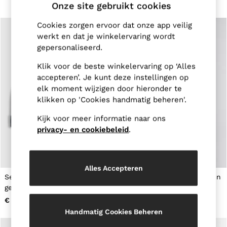
New Arrivals
Onze site gebruikt cookies
Pre-Autumn Collection
Wedding Guest & Occasion
Cookies zorgen ervoor dat onze app veilig
Holiday
werkt en dat je winkelervaring wordt
Shirts
gepersonaliseerd.
T-Shirts
Polo Shirts
Klik voor de beste winkelervaring op ‘Alles
Trousers
accepteren’. Je kunt deze instellingen op
Shorts
elk moment wijzigen door hieronder te
Swimwear
klikken op 'Cookies handmatig beheren'.
Suits
Tailoring
Kijk voor meer informatie naar ons
Blazers
Knitwear & Jumpers
privacy- en cookiebeleid
.
Jackets & Coats
Leather & Suede Jackets
Jeans
Sweats, Hoodies & Joggers
Alles Accepteren
Overshirts
Set van marineblauwe
4-9 yrs Ronde hals T-shirt in
All Clothing
geribde hoed en sjaal
marine
Trainers
€ 50
€ 15
Loafers
Handmatig Cookies Beheren
Formal Shoes
All Shoes