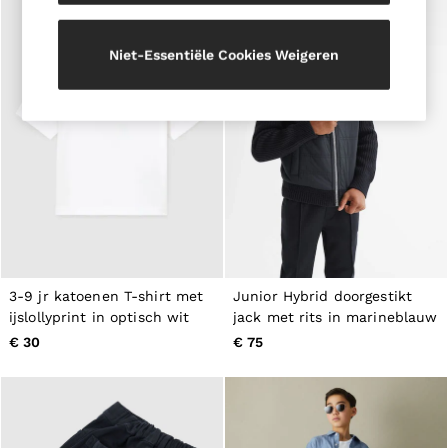
Belts
Ties & Pocket Squares
Bags & Wallets
Niet-Essentiële Cookies Weigeren
Hats, Gloves & Scarves
Socks & Underwear
All Accessories
Linen Collection
Reiss | McLaren Racing
Workwear
Co-ords
Leather & Suede
CHILDREN
BOYS'
Shirts
T-Shirts & Polo Shirts
3-9 jr katoenen T-shirt met
Junior Hybrid doorgestikt
Shorts
ijslollyprint in optisch wit
jack met rits in marineblauw
Suits & Tailoring
Knitwear
€ 30
€ 75
Jackets & Coats
Co-ords
Trousers & Jeans
Sweats & Hoodies
All Boys'