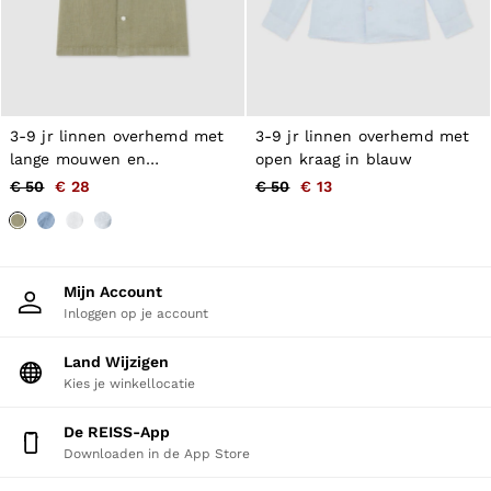
3-9 jr linnen overhemd met
3-9 jr linnen overhemd met
lange mouwen en
open kraag in blauw
Knoopsluiting in tijmgroen
€ 50
€ 28
€ 50
€ 13
Mijn Account
Inloggen op je account
Land Wijzigen
Kies je winkellocatie
De REISS-App
Downloaden in de App Store