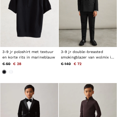
GIRLS'
Dresses
Coats & Jackets
Shorts & Skirts
Trousers & Joggers
Tops & T-Shirts
Knitwear
Sets & Outfits
Baby
98 - 134cm
134 - 158cm
3-9 jr poloshirt met textuur
3-9 jr double-breasted
158 - 164cm
en korte rits in marineblauw
smokingblazer van wolmix in
BOYS'
zwart
€ 50
€ 28
€ 140
€ 72
Coats & Jackets
Knitwear
Shirts
T-Shirts & Polo Shirts
Shorts
Sweats & Hoodies
Trousers & Joggers
98 - 134cm
134 - 158cm
158 - 164cm