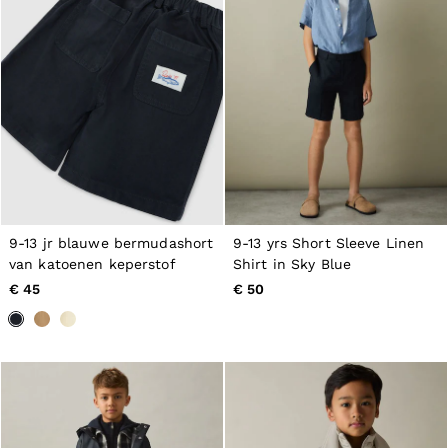
98–134cm
134–158cm
158–164cm
Holiday
Occasionwear
Dresses
Tops & T-Shirts
Jackets & Coats
Co-ords
Skirts & Shorts
Trousers & Jeans
Knitwear
Sweats & Hoodies
9-13 jr blauwe bermudashort
9-13 yrs Short Sleeve Linen
Shoes & Accessories
van katoenen keperstof
Shirt in Sky Blue
All Girls'
98–134cm
€ 45
€ 50
134–158cm
158–164cm
Holiday
Occasionwear
OUTLET
WOMEN'S
All Women's Outlet
Dresses