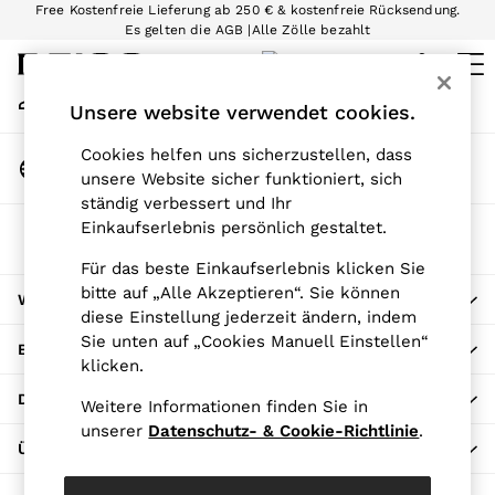
Free Kostenfreie Lieferung ab 250 € & kostenfreie Rücksendung.
An error occurred on client
Es gelten die AGB |
Alle Zölle bezahlt
Wir akzeptieren.
Mein Konto
Unsere website verwendet cookies.
Melden Sie sich bei Ihrem Konto an
WOMEN
NEW
Cookies helfen uns sicherzustellen, dass
Land Ändern
New Arrivals
unsere Website sicher funktioniert, sich
Ihren gewünschten Standort auswählen
Pre-Autumn Collection
ständig verbessert und Ihr
Wedding Guest & Occasion
Einkaufserlebnis persönlich gestaltet.
Die REISS App
Holiday
Im App Store herunterladen
Für das beste Einkaufserlebnis klicken Sie
Dresses
bitte auf „Alle Akzeptieren“. Sie können
WIR HELFEN GERNE
Tops & T-Shirts
diese Einstellung jederzeit ändern, indem
Trousers
Sie unten auf „Cookies Manuell Einstellen“
BEI UNS SHOPPEN
Jumpsuits & Playsuits
klicken.
Shirts & Blouses
DATENSCHUTZ UND RECHTLICHES
Weitere Informationen finden Sie in
Shorts
unserer
Datenschutz- & Cookie-Richtlinie
.
Skirts
ÜBER REISS
Swimwear
Suits & Tailoring