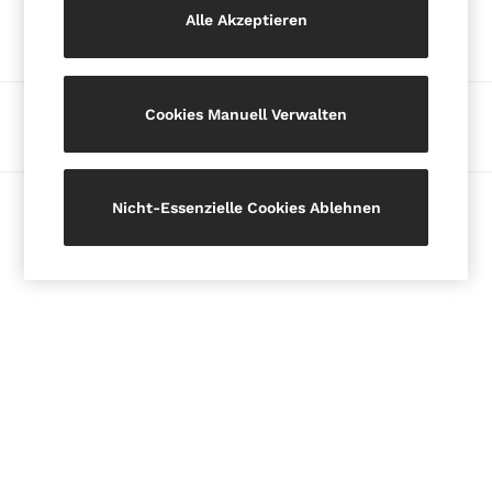
Unsere sozialen Netzwerke
Alle Akzeptieren
Blazers
Petite
Vests & Cami Tops
Knitwear & Jumpers
Zahlungsmöglichkeiten
Cookies Manuell Verwalten
Jackets & Coats
Leather & Suede Jackets
Jeans
© 2026 Copyright. Bilder auf dieser Seite sind urheberrechtlich
Sweats & Joggers
Nicht-Essenzielle Cookies Ablehnen
geschützt.
All Clothing
Heels
Sandals
Trainers
Flats
All Shoes
Bags
Belts
Jewellery
Hats, Gloves & Scarves