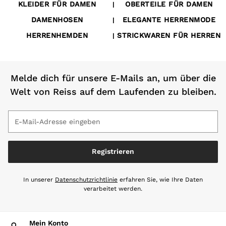
All Accessories
KLEIDER FÜR DAMEN
OBERTEILE FÜR DAMEN
|
Linen Collection
DAMENHOSEN
ELEGANTE HERRENMODE
|
Reiss | McLaren Racing
HERRENHEMDEN
STRICKWAREN FÜR HERREN
|
Workwear
Co-ords
Leather & Suede
CHILDREN
Melde dich für unsere E-Mails an, um über die
BOYS'
Welt von Reiss auf dem Laufenden zu bleiben.
Shirts
T-Shirts & Polo Shirts
Shorts
Suits & Tailoring
Knitwear
Registrieren
Jackets & Coats
Co-ords
In unserer
Datenschutzrichtlinie
erfahren Sie, wie Ihre Daten
Trousers & Jeans
verarbeitet werden.
Sweats & Hoodies
All Boys'
98–134cm
Mein Konto