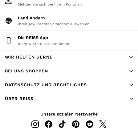
134–158cm
Melden Sie sich bei Ihrem Konto an
158–164cm
Land Ändern
Holiday
Ihren gewünschten Standort auswählen
Occasionwear
Dresses
Die REISS App
Tops & T-Shirts
Im App Store herunterladen
Jackets & Coats
Co-ords
WIR HELFEN GERNE
Skirts & Shorts
Trousers & Jeans
BEI UNS SHOPPEN
Knitwear
Sweats & Hoodies
DATENSCHUTZ UND RECHTLICHES
Shoes & Accessories
ÜBER REISS
All Girls'
98–134cm
Unsere sozialen Netzwerke
134–158cm
158–164cm
Holiday
Occasionwear