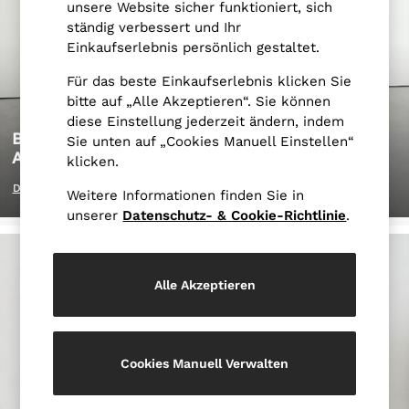
Blazers
unsere Website sicher funktioniert, sich
Petite
ständig verbessert und Ihr
Vests & Cami Tops
Einkaufserlebnis persönlich gestaltet.
Knitwear & Jumpers
Für das beste Einkaufserlebnis klicken Sie
Jackets & Coats
bitte auf „Alle Akzeptieren“. Sie können
Leather & Suede Jackets
diese Einstellung jederzeit ändern, indem
Jeans
BEREIT FÜR DEN PERFEKTEN
Sie unten auf „Cookies Manuell Einstellen“
Sweats & Joggers
AUFTRITT
klicken.
SUEDED INTERLOCK JERSEY
All Clothing
DAMENMODE
Weitere Informationen finden Sie in
Heels
AUS DER KOLLEKTION KAUFEN
unserer
Datenschutz- & Cookie-Richtlinie
.
Sandals
Trainers
Flats
Alle Akzeptieren
All Shoes
Bags
Belts
Jewellery
Cookies Manuell Verwalten
Hats, Gloves & Scarves
Socks & Tights