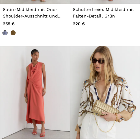
Satin-Midikleid mit One-
Schulterfreies Midikleid mit
Shoulder-Ausschnitt und
Falten-Detail, Grün
Drapierung in Fliederviolett
255 €
220 €