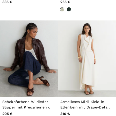
335 €
255 €
Schokofarbene Wildleder-
Ärmelloses Midi-Kleid in
Slipper mit Kreuzriemen und
Elfenbein mit Drapé-Detail
Blockabsatz
205 €
310 €