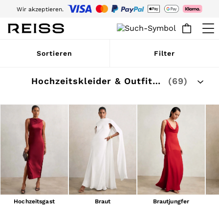
Laden Sie heute die Reiss App herunter und genießen Sie 10 % Rabatt auf
Ihre erste App-Bestellung. Es gelten die AGB.
Melden Sie sich für unsere E-Mails an, um stets auf dem Laufenden über
die Welt von Reiss zu sein.
WOMEN
Sortieren
Filter
NEW
New Arrivals
Pre-Autumn Collection
Hochzeitskleider & Outfits für Damen
(69)
Wedding Guest & Occasion
Holiday
Dresses
Tops & T-Shirts
Trousers
Jumpsuits & Playsuits
Shirts & Blouses
Shorts
Skirts
Swimwear
Suits & Tailoring
Blazers
Petite
Hochzeitsgast
Braut
Brautjungfer
Vests & Cami Tops
Knitwear & Jumpers