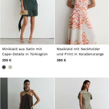
44
All Men's Outlet
Suits & Tailoring
Blazers
Shirts
Polo Shirts
Trousers
Jackets & Coats
T-Shirts
Shorts
Swimwear
Minikleid aus Satin mit
Maxikleid mit Neckholder
Jeans
Cape-Details in Türkisgrün
und Print in Korallenorange
Knitwear
255 €
385 €
Sweats, Hoodies & Joggers
Reiss | McLaren Racing
Shoes
Accessories
Brands Outlet
44 / XS
46 / S
48 / M
50 / L
52 / XL
54 / XXL