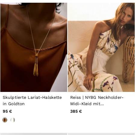
Skulptierte Lariat-Halskette
Reiss | NYBG Neckholder-
in Goldton
Midi-Kleid mit
Schmetterlingsmuster in
95 €
385 €
Elfenbein