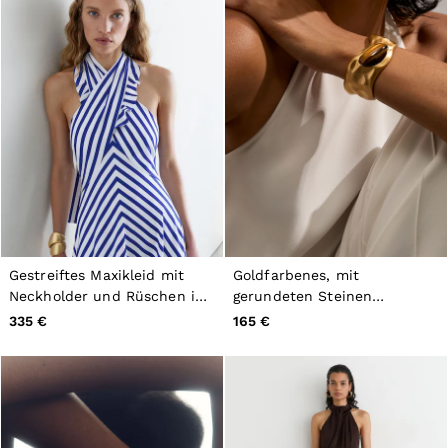
Gestreiftes Maxikleid mit
Goldfarbenes, mit
Neckholder und Rüschen in
gerundeten Steinen
Blau/Elfenbein
gestaltetes
335 €
165 €
Manschettenarmband