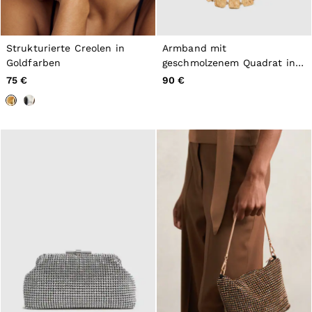
Strukturierte Creolen in
Armband mit
Goldfarben
geschmolzenem Quadrat in
Goldton
75 €
90 €