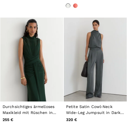
Durchsichtiges ärmelloses
Petite Satin Cowl-Neck
Maxikleid mit Rüschen in
Wide-Leg Jumpsuit in Dark
Grün
Grey
255 €
320 €