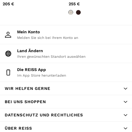
Farbe Tan
Details
205 €
255 €
Mein Konto
Melden Sie sich bei Ihrem Konto an
Land Ändern
Ihren gewünschten Standort auswählen
Die REISS App
Im App Store herunterladen
WIR HELFEN GERNE
BEI UNS SHOPPEN
DATENSCHUTZ UND RECHTLICHES
ÜBER REISS