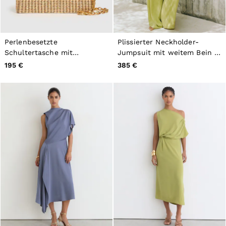
Perlenbesetzte
Plissierter Neckholder-
Schultertasche mit
Jumpsuit mit weitem Bein in
abnehmbarem Riemen,
Grün
195 €
385 €
Goldfarben