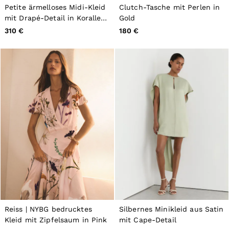
Petite ärmelloses Midi-Kleid
Clutch-Tasche mit Perlen in
mit Drapé-Detail in Korallen-
Gold
Pink
310 €
180 €
Reiss | NYBG bedrucktes
Silbernes Minikleid aus Satin
Kleid mit Zipfelsaum in Pink
mit Cape-Detail