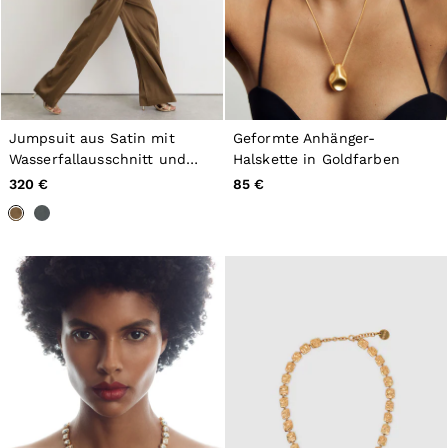
Jumpsuit aus Satin mit
Geformte Anhänger-
Wasserfallausschnitt und
Halskette in Goldfarben
weitem Bein in Khakigrün
320 €
85 €