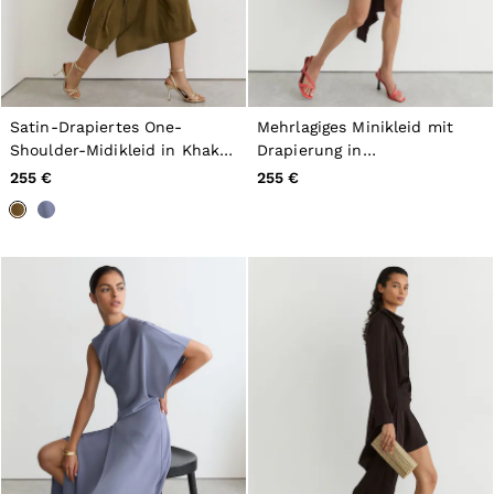
Satin-Drapiertes One-
Mehrlagiges Minikleid mit
Shoulder-Midikleid in Khaki-
Drapierung in
Grün
Schokoladenbraun
255 €
255 €