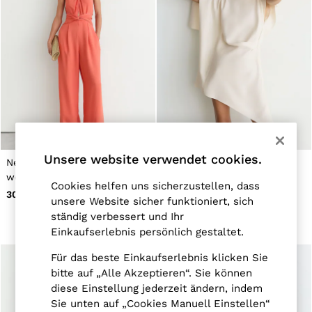
All Boys'
98–134cm
134–158cm
158–164cm
Holiday
Occasionwear
Dresses
Tops & T-Shirts
Jackets & Coats
Co-ords
Skirts & Shorts
Trousers & Jeans
Unsere website verwendet cookies.
Knitwear
Neckholder-Jumpsuit mit
Asymmetrisches Drapiertes
Sweats & Hoodies
weitem Bein und Twist-
Minikleid in Elfenbein
Cookies helfen uns sicherzustellen, dass
Shoes & Accessories
Front in Korallenpink
300 €
255 €
unsere Website sicher funktioniert, sich
All Girls'
98–134cm
ständig verbessert und Ihr
134–158cm
Einkaufserlebnis persönlich gestaltet.
158–164cm
Holiday
Für das beste Einkaufserlebnis klicken Sie
Occasionwear
bitte auf „Alle Akzeptieren“. Sie können
OUTLET
diese Einstellung jederzeit ändern, indem
WOMEN'S
Sie unten auf „Cookies Manuell Einstellen“
All Women's Outlet