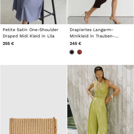
Petite Satin One-Shoulder
Drapiertes Langarm-
Draped Midi Kleid in Lila
Minikleid in Trauben-
Burgunderrot
255 €
245 €