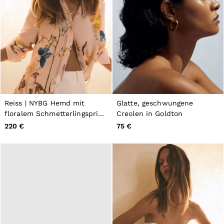
Reiss | NYBG Hemd mit
Glatte, geschwungene
floralem Schmetterlingsprint
Creolen in Goldton
in Blassrosa
220 €
75 €