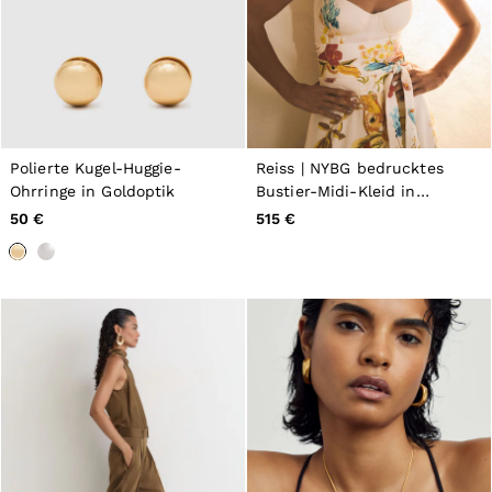
Polierte Kugel-Huggie-
Reiss | NYBG bedrucktes
Ohrringe in Goldoptik
Bustier-Midi-Kleid in
Elfenbein
50 €
515 €