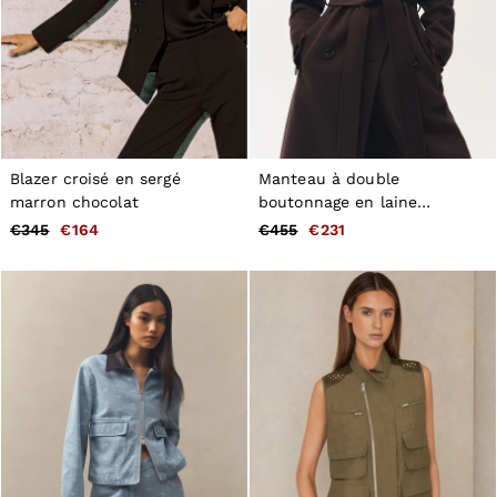
Blazer croisé en sergé
Manteau à double
marron chocolat
boutonnage en laine
Mélangée aubergine
€345
€164
€455
€231