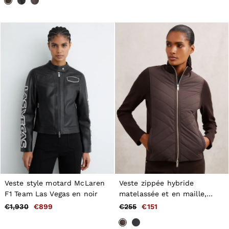
Veste style motard McLaren
Veste zippée hybride
F1 Team Las Vegas en noir
matelassée et en maille,
marron chocolat
€1,930
€899
€255
€151