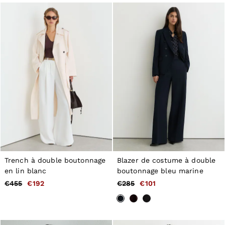
Jackets & Coats
Leather & Suede Jackets
Jeans
Sweats & Joggers
All Clothing
Heels
Sandals
Trainers
Flats
All Shoes
Bags
Belts
Jewellery
Hats, Gloves & Scarves
Socks & Tights
All Accessories
Trench à double boutonnage
Blazer de costume à double
Linen Collection
en lin blanc
boutonnage bleu marine
Workwear
Atelier
€455
€192
€285
€101
Co-ords
Reiss | NYBG
MEN
NEW