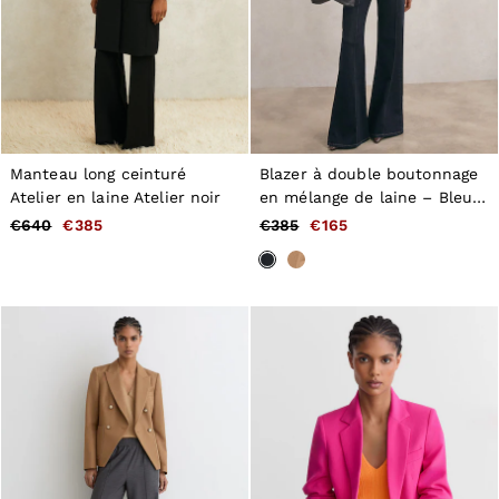
GIRLS'
Dresses
Coats & Jackets
Shorts & Skirts
Trousers & Joggers
Tops & T-Shirts
Knitwear
Sets & Outfits
Manteau long ceinturé
Blazer à double boutonnage
Baby
Atelier en laine Atelier noir
en mélange de laine – Bleu
98 - 134cm
134 - 158cm
marine
€640
€385
€385
€165
158 - 164cm
BOYS'
Coats & Jackets
Knitwear
Shirts
T-Shirts & Polo Shirts
Shorts
Sweats & Hoodies
Trousers & Joggers
98 - 134cm
134 - 158cm
158 - 164cm