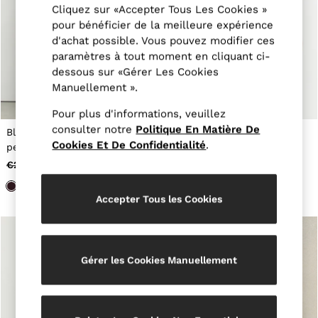
Tops & T-Shirts
Cliquez sur «Accepter Tous Les Cookies »
Jumpsuits & Playsuits
pour bénéficier de la meilleure expérience
Trousers
d'achat possible. Vous pouvez modifier ces
Suits & Tailoring
paramètres à tout moment en cliquant ci-
Blazers
dessous sur «Gérer Les Cookies
Skirts & Shorts
Manuellement ».
Swimwear
Shirts & Blouses
Pour plus d'informations, veuillez
Sweats & Joggers
consulter notre
Politique En Matière De
Jackets & Coats
Blazer de tailleur croisé
Veste camionneur en cuir
Knitwear & Jumpers
Cookies Et De Confidentialité
.
petite taille couleur baie
neutre
Petite
€285
€101
€490
€229
Jeans
Shoes
Accessories
Accepter Tous les Cookies
Brands Outlet
34
36
38
Gérer les Cookies Manuellement
40
42
44
46