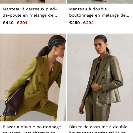
Manteau à carreaux pied-
Manteau à double
de-poule en mélange de
boutonnage en mélange de
laine marron chocolat
laine avec coutures
€440
€204
€450
€294
invisibles camel clair
Blazer à double boutonnage
Blazer de costume à double
en sergé, vert chartreuse
boutonnage petite taille en