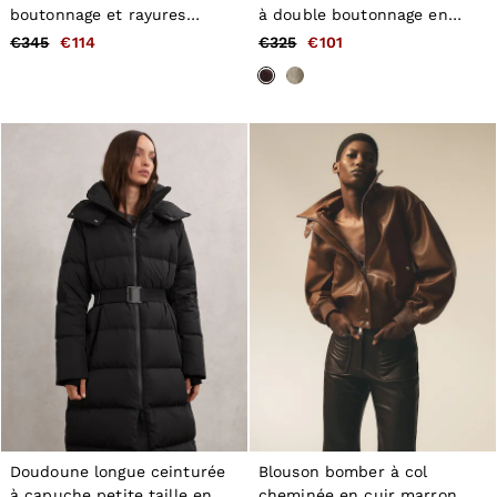
boutonnage et rayures
à double boutonnage en
lamées en noir
coton bordeaux
€345
€114
€325
€101
Doudoune longue ceinturée
Blouson bomber à col
à capuche petite taille en
cheminée en cuir marron