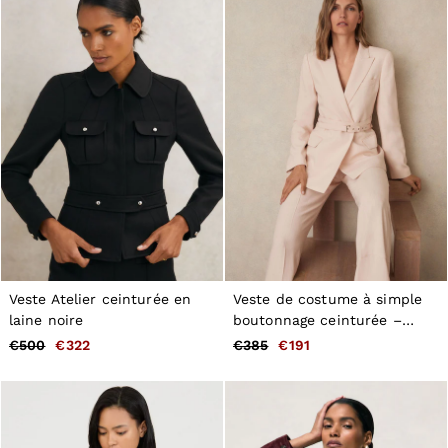
Veste Atelier ceinturée en
Veste de costume à simple
laine noire
boutonnage ceinturée –
Rose
€500
€322
€385
€191