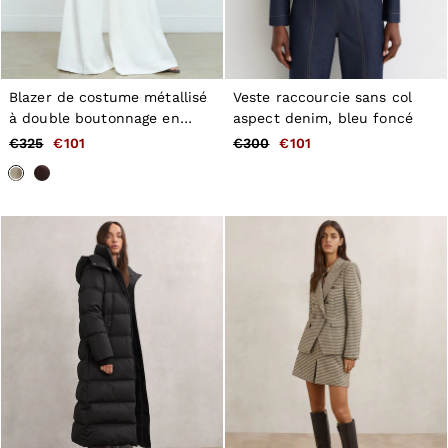
Blazer de costume métallisé
Veste raccourcie sans col
à double boutonnage en
aspect denim, bleu foncé
coton coloris or
€325
€101
€300
€101