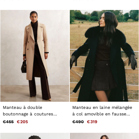
invisibles couleur bordeaux
Manteau à double
Manteau en laine mélangée
boutonnage à coutures
à col amovible en fausse
invisibles en laine mélangée
fourrure, noir
€455
€205
€490
€319
ton neutre