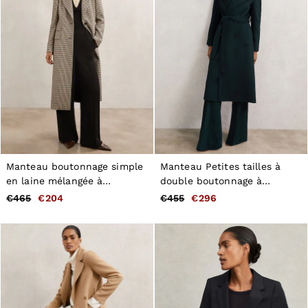
Manteau boutonnage simple
Manteau Petites tailles à
en laine mélangée à
double boutonnage à
carreaux, neutre
coutures invisibles en laine
€465
€204
€455
€296
Mélange vert