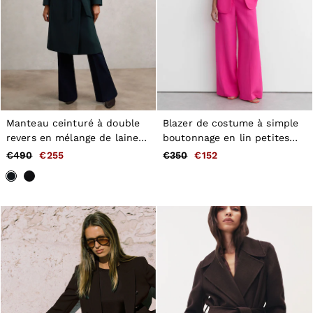
Manteau ceinturé à double
Blazer de costume à simple
revers en mélange de laine
boutonnage en lin petites
et cachemire bleu canard
tailles, rose
€490
€255
€350
€152