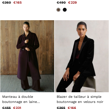
€360
€165
€490
€229
Manteau à double
Blazer de tailleur à simple
boutonnage en laine
boutonnage en velours noir
mélangée à coutures
€455
€231
€365
€166