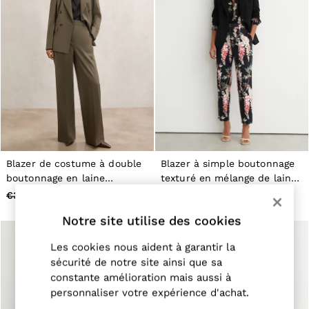
98–134cm
134–158cm
158–164cm
Holiday
Occasionwear
Dresses
Tops & T-Shirts
Jackets & Coats
Co-ords
Skirts & Shorts
Trousers & Jeans
Knitwear
Sweats & Hoodies
Blazer de costume à double
Blazer à simple boutonnage
Shoes & Accessories
boutonnage en laine
texturé en mélange de laine,
All Girls'
Mélangée Vert
noir
€350
€165
€350
€127
98–134cm
134–158cm
Notre site utilise des cookies
158–164cm
Holiday
Les cookies nous aident à garantir la
Occasionwear
sécurité de notre site ainsi que sa
OUTLET
constante amélioration mais aussi à
WOMEN'S
All Women's Outlet
personnaliser votre expérience d'achat.
Dresses