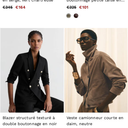
coton métallisé or
€345
€164
€325
€101
Blazer structuré texturé à
Veste camionneur courte en
double boutonnage en noir
daim, neutre