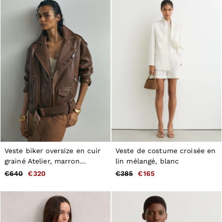
New Arrivals
Pre-Autumn Collection
Wedding Guest & Occasion
Holiday
Shirts
T-Shirts
Polo Shirts
Trousers
Shorts
Swimwear
Suits
Tailoring
Blazers
Knitwear & Jumpers
Jackets & Coats
Leather & Suede Jackets
Veste biker oversize en cuir
Veste de costume croisée en
Jeans
grainé Atelier, marron
lin mélangé, blanc
Sweats, Hoodies & Joggers
châtaigne
Overshirts
€640
€320
€385
€165
All Clothing
Trainers
Loafers
Formal Shoes
All Shoes