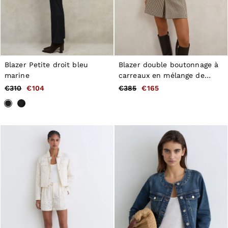
Blazer Petite droit bleu
Blazer double boutonnage à
marine
carreaux en mélange de
laine, couleur neutre
€310
€104
€385
€165