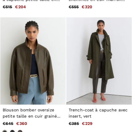
noir
châtaigne
€515
€204
€555
€320
Blouson bomber oversize
Trench-coat à capuche avec
petite taille en cuir grainé
insert, vert
vert kaki
€645
€360
€385
€229