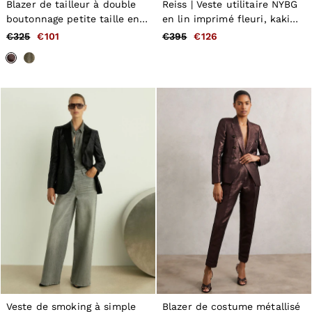
Blazer de tailleur à double
Reiss | Veste utilitaire NYBG
boutonnage petite taille en
en lin imprimé fleuri, kaki
coton métallisé bordeaux
clair
€325
€101
€395
€126
Veste de smoking à simple
Blazer de costume métallisé