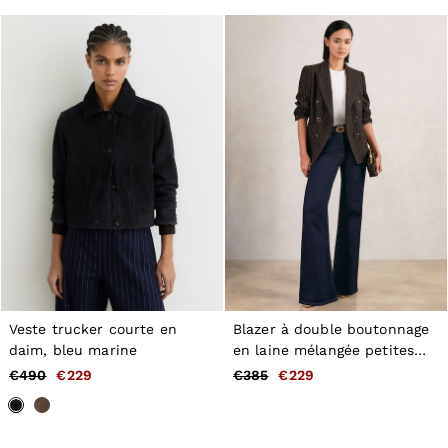
Veste trucker courte en
Blazer à double boutonnage
daim, bleu marine
en laine mélangée petites
tailles à carreaux marrons
€490
€229
€385
€229