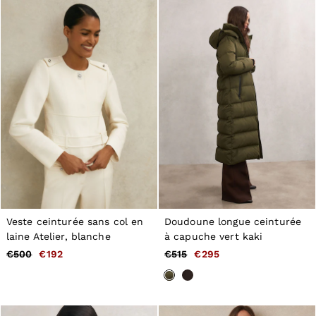
Veste ceinturée sans col en
Doudoune longue ceinturée
laine Atelier, blanche
à capuche vert kaki
€500
€192
€515
€295