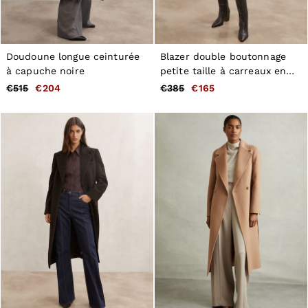
Doudoune longue ceinturée
Blazer double boutonnage
à capuche noire
petite taille à carreaux en
mélange de laine, couleur
€515
€204
€385
€165
neutre