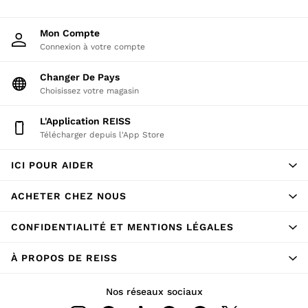
All Accessories
Linen Collection
Mon Compte
Workwear
Connexion à votre compte
Atelier
Co-ords
Changer De Pays
Reiss | NYBG
Choisissez votre magasin
MEN
L'application REISS
NEW
Télécharger depuis l'App Store
New Arrivals
Pre-Autumn Collection
ICI POUR AIDER
Wedding Guest & Occasion
Holiday
ACHETER CHEZ NOUS
Shirts
T-Shirts
CONFIDENTIALITÉ ET MENTIONS LÉGALES
Polo Shirts
Trousers
À PROPOS DE REISS
Shorts
Swimwear
Nos réseaux sociaux
Suits