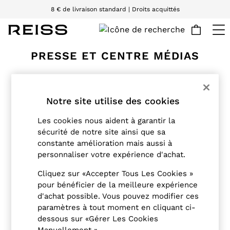
8 € de livraison standard | Droits acquittés
Nous acceptons
Passer au contenu principal
WOMEN
PRESSE ET CENTRE MÉDIAS
NEW
New Arrivals
Pre-Autumn Collection
Wedding Guest & Occasion
Notre site utilise des cookies
UK BUREAU DE PRESSE
Holiday
Dresses
Les cookies nous aident à garantir la
Pour les demandes de prêts et de
sécurité de notre site ainsi que sa
Tops & T-Shirts
renseignements émanant de la presse,
constante amélioration mais aussi à
Trousers
veuillez contacter Naomi Allen :
personnaliser votre expérience d'achat.
Jumpsuits & Playsuits
Reiss Press Office REISS Building 12
Shirts & Blouses
Cliquez sur «Accepter Tous Les Cookies »
Picton Place
Shorts
pour bénéficier de la meilleure expérience
Londres
Skirts
d'achat possible. Vous pouvez modifier ces
W1U 1BW
Swimwear
paramètres à tout moment en cliquant ci-
Naomi.allen@reiss.com
dessous sur «Gérer Les Cookies
Suits & Tailoring
Téléphone : +44 (0)20 3075 2181