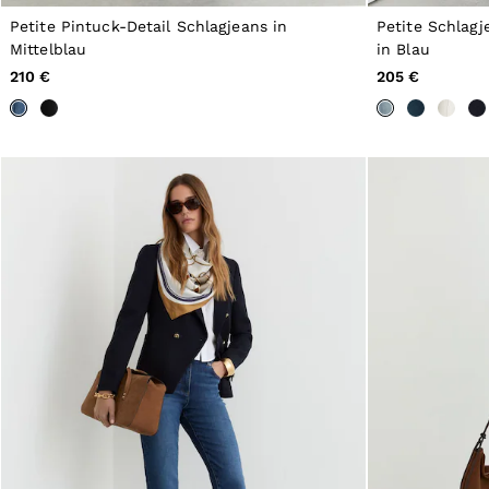
All Shoes
Petite Pintuck-Detail Schlagjeans in
Petite Schlagj
Belts
Mittelblau
in Blau
Ties & Pocket Squares
Bags & Wallets
210 €
205 €
Hats, Gloves & Scarves
Socks & Underwear
All Accessories
Linen Collection
Reiss | McLaren Racing
Workwear
Co-ords
Leather & Suede
CHILDREN
BOYS'
Shirts
T-Shirts & Polo Shirts
Shorts
Suits & Tailoring
Knitwear
Jackets & Coats
Co-ords
Trousers & Jeans
Sweats & Hoodies