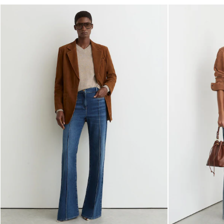
NEW
New Arrivals
Pre-Autumn Collection
Wedding Guest & Occasion
Holiday
Shirts
T-Shirts
Polo Shirts
Trousers
Shorts
Swimwear
Suits
Tailoring
Blazers
Knitwear & Jumpers
Jackets & Coats
Leather & Suede Jackets
Jeans
Sweats, Hoodies & Joggers
Overshirts
All Clothing
Trainers
Loafers
Formal Shoes