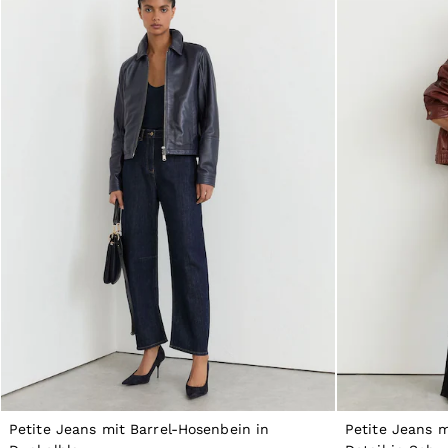
All Men's Outlet
Suits & Tailoring
Blazers
Shirts
Polo Shirts
Trousers
Jackets & Coats
T-Shirts
Shorts
Swimwear
Jeans
Knitwear
Sweats, Hoodies & Joggers
Reiss | McLaren Racing
Shoes
Accessories
Brands Outlet
44 / XS
46 / S
48 / M
50 / L
52 / XL
Petite Jeans mit Barrel-Hosenbein in
Petite Jeans m
54 / XXL