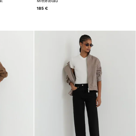
al
Mittelblau
185 €