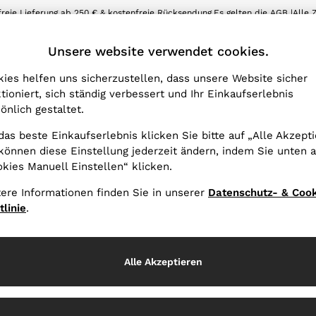
Wir akzeptieren.
eiss App herunter und genießen Sie 10 % Rabatt auf Ihre erste App-Bestellu
ET
Unsere website verwendet cookies.
ies helfen uns sicherzustellen, dass unsere Website sicher
Jeans in Kurzgröße für Damen
(29)
tioniert, sich ständig verbessert und Ihr Einkaufserlebnis
önlich gestaltet.
en Kollektion aus Petite-Jeans und
Kleidung
, die sorgfältig fü
das beste Einkaufserlebnis klicken Sie bitte auf „Alle Akzepti
eitem Bein oder die raffinierte, elegante Petite-Jeans mit ger
können diese Einstellung jederzeit ändern, indem Sie unten a
makellos gefertigten Jeans mit kurzem Bein und kurzer Länge 
kies Manuell Einstellen“ klicken.
heit an. Vervollständigen Sie Ihr Ensemble mit raffinierten
Pet
ssform
Pflege
uf zugeschnitten sind, Ihre natürlichen Proportionen ins recht
ere Informationen finden Sie in unserer
Datenschutz- & Cook
xklusiv für zierliche Frauen hergestellt wurde, und überzeugen
tlinie
.
Alle Akzeptieren