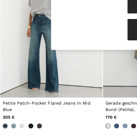
Knitwear & Jumpers
Jackets & Coats
Leather & Suede Jackets
Jeans
Sweats & Joggers
All Clothing
Heels
Sandals
Trainers
Flats
All Shoes
Bags
Belts
Jewellery
Hats, Gloves & Scarves
Socks & Tights
All Accessories
Petite Patch-Pocket Flared Jeans in Mid
Gerade geschn
Linen Collection
Workwear
Blue
Bund (Petite),
Atelier
205 €
170 €
Co-ords
Reiss | NYBG
MEN