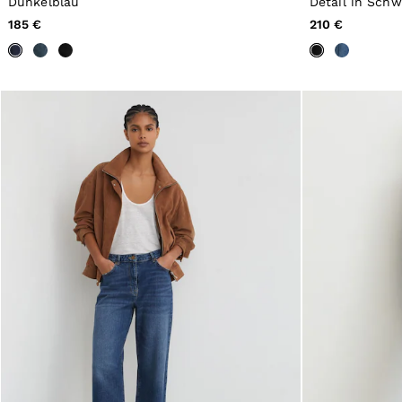
Dunkelblau
Detail in Schw
56 / XXXL
GIRLS'
185 €
210 €
Dresses
Coats & Jackets
Shorts & Skirts
Trousers & Joggers
Tops & T-Shirts
Knitwear
Sets & Outfits
Baby
98 - 134cm
134 - 158cm
158 - 164cm
BOYS'
Coats & Jackets
Knitwear
Shirts
T-Shirts & Polo Shirts
Shorts
Sweats & Hoodies
Trousers & Joggers
98 - 134cm
134 - 158cm
158 - 164cm