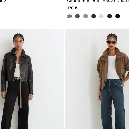
arz
Geradem Bein In Mauve Neutr
170 €