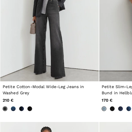
Dresses
Tops & T-Shirts
Jumpsuits & Playsuits
Trousers
Suits & Tailoring
Blazers
Skirts & Shorts
Swimwear
Shirts & Blouses
Sweats & Joggers
Jackets & Coats
Knitwear & Jumpers
Petite
Jeans
Shoes
Accessories
Petite Cotton-Modal Wide-Leg Jeans in
Petite Slim-L
Brands Outlet
Washed Grey
Bund in Hellbl
32
210 €
170 €
34
36
38
40
42
44