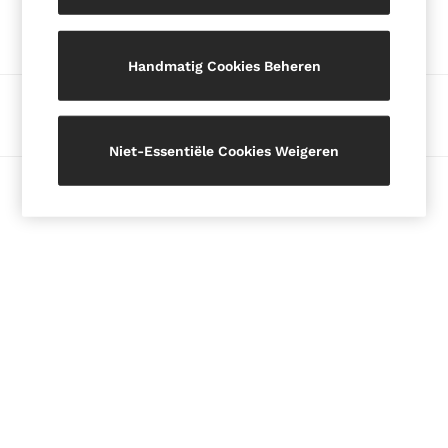
Onze sociale netwerken
Blazers
Petite
Handmatig Cookies Beheren
Vests & Cami Tops
Knitwear & Jumpers
Betalingsmethoden
Jackets & Coats
Leather & Suede Jackets
Niet-Essentiële Cookies Weigeren
Jeans
© 2026 Auteursrecht. Afbeeldingen op deze pagina zijn
Sweats & Joggers
auteursrechtelijk beschermd.
All Clothing
Heels
Sandals
Trainers
Flats
All Shoes
Bags
Belts
Jewellery
Hats, Gloves & Scarves