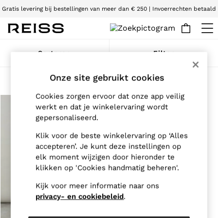
Gratis levering bij bestellingen van meer dan € 250 | Invoerrechten betaald
Wij accepteren
WOMEN
Sorteren
Filter
NEW
New Arrivals
Onze site gebruikt cookies
Pre-Autumn Collection
gevonden artikelen
(
1
)
Wedding Guest & Occasion
Cookies zorgen ervoor dat onze app veilig
Holiday
Dresses
werkt en dat je winkelervaring wordt
Tops & T-Shirts
gepersonaliseerd.
Trousers
Jumpsuits & Playsuits
Klik voor de beste winkelervaring op ‘Alles
Shirts & Blouses
accepteren’. Je kunt deze instellingen op
Shorts
elk moment wijzigen door hieronder te
Skirts
klikken op 'Cookies handmatig beheren'.
Swimwear
Suits & Tailoring
Kijk voor meer informatie naar ons
Blazers
privacy- en cookiebeleid
.
Petite
Vests & Cami Tops
Knitwear & Jumpers