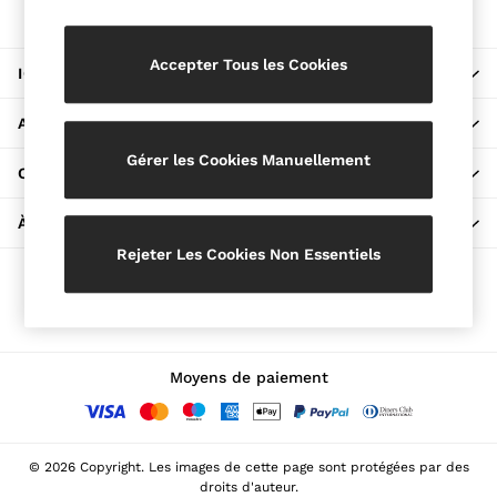
L'application REISS
Jackets & Coats
Télécharger depuis l'App Store
Leather & Suede Jackets
Jeans
Accepter Tous les Cookies
ICI POUR AIDER
Sweats & Joggers
All Clothing
ACHETER CHEZ NOUS
Heels
Sandals
Gérer les Cookies Manuellement
Trainers
CONFIDENTIALITÉ ET MENTIONS LÉGALES
Flats
All Shoes
À PROPOS DE REISS
Bags
Belts
Rejeter Les Cookies Non Essentiels
Jewellery
Nos réseaux sociaux
Hats, Gloves & Scarves
Socks & Tights
All Accessories
Linen Collection
Workwear
Moyens de paiement
Atelier
Co-ords
Reiss | NYBG
MEN
© 2026 Copyright. Les images de cette page sont protégées par des
NEW
droits d'auteur.