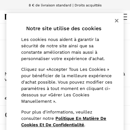
8 € de livraison standard | Droits acquittés
Nous acceptons
Notre site utilise des cookies
WOMEN
Trier
Filtre
NEW
Les cookies nous aident à garantir la
New Arrivals
sécurité de notre site ainsi que sa
Pre-Autumn Collection
Nouveautés fille
(0)
constante amélioration mais aussi à
Wedding Guest & Occasion
Holiday
personnaliser votre expérience d'achat.
Dresses
Tops & T-Shirts
Cliquez sur «Accepter Tous Les Cookies »
Nous n'avons trouvé aucun résultat correspondant à
Trousers
pour bénéficier de la meilleure expérience
votre recherche.
Jumpsuits & Playsuits
d'achat possible. Vous pouvez modifier ces
Shirts & Blouses
paramètres à tout moment en cliquant ci-
Shorts
Mon Compte
dessous sur «Gérer Les Cookies
Skirts
Connexion à votre compte
Manuellement ».
Swimwear
Suits & Tailoring
Pour plus d'informations, veuillez
Changer De Pays
Blazers
Choisissez votre magasin
consulter notre
Politique En Matière De
Petite
Vests & Cami Tops
Cookies Et De Confidentialité
.
Knitwear & Jumpers