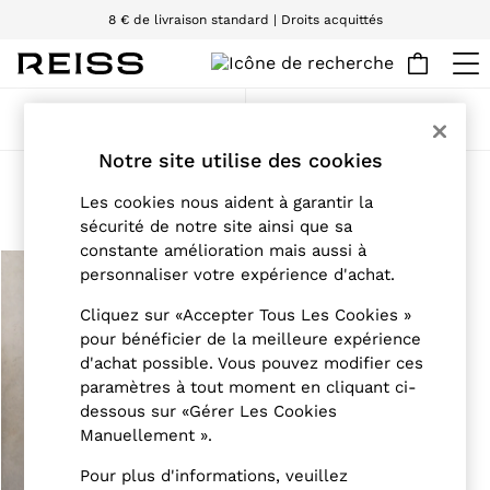
8 € de livraison standard | Droits acquittés
Nous acceptons
WOMEN
Trier
Filtre
NEW
New Arrivals
Notre site utilise des cookies
Pre-Autumn Collection
Robes en maille pour femme
(1)
Wedding Guest & Occasion
Les cookies nous aident à garantir la
Holiday
sécurité de notre site ainsi que sa
Dresses
constante amélioration mais aussi à
Tops & T-Shirts
personnaliser votre expérience d'achat.
Trousers
Jumpsuits & Playsuits
Cliquez sur «Accepter Tous Les Cookies »
Shirts & Blouses
pour bénéficier de la meilleure expérience
Shorts
d'achat possible. Vous pouvez modifier ces
Skirts
Swimwear
paramètres à tout moment en cliquant ci-
Suits & Tailoring
dessous sur «Gérer Les Cookies
Blazers
Manuellement ».
Petite
Vests & Cami Tops
Pour plus d'informations, veuillez
Knitwear & Jumpers