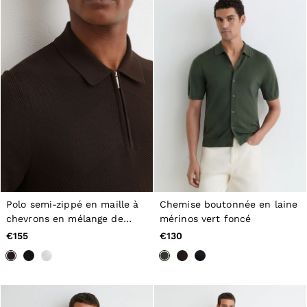
Polo semi-zippé en maille à
Chemise boutonnée en laine
chevrons en mélange de
mérinos vert foncé
coton, marron chocolat
€155
€130