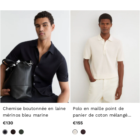
Tops & T-Shirts
Jumpsuits & Playsuits
Trousers
Suits & Tailoring
Blazers
Skirts & Shorts
Swimwear
Shirts & Blouses
Sweats & Joggers
Jackets & Coats
Knitwear & Jumpers
Petite
Jeans
Shoes
Accessories
Brands Outlet
34
36
Chemise boutonnée en laine
Polo en maille point de
38
mérinos bleu marine
panier de coton mélangé
40
écru
42
€130
€155
44
46