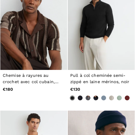
Chemise à rayures au
Pull à col cheminée semi-
crochet avec col cubain,
zippé en laine mérinos, noir
marron chocolat
€180
€130