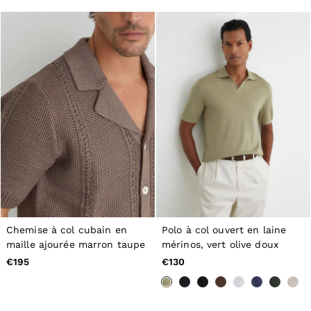
All Men's Outlet
Suits & Tailoring
Blazers
Shirts
Polo Shirts
Trousers
Jackets & Coats
T-Shirts
Shorts
Swimwear
Jeans
Knitwear
Sweats, Hoodies & Joggers
Reiss | McLaren Racing
Shoes
Accessories
Brands Outlet
44 / XS
Chemise à col cubain en
Polo à col ouvert en laine
46 / S
maille ajourée marron taupe
mérinos, vert olive doux
48 / M
€195
€130
50 / L
52 / XL
54 / XXL
56 / XXXL