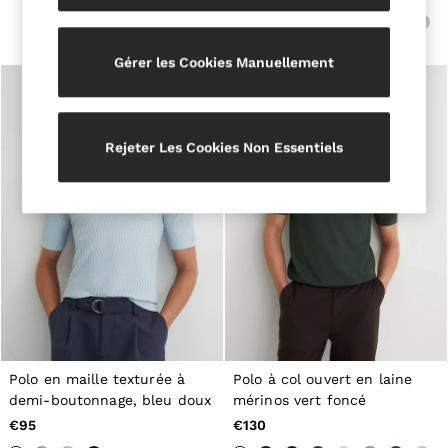
Belts
Ties & Pocket Squares
Bags & Wallets
Gérer les Cookies Manuellement
Hats, Gloves & Scarves
Socks & Underwear
All Accessories
Linen Collection
Reiss | McLaren Racing
Rejeter Les Cookies Non Essentiels
Workwear
Co-ords
Leather & Suede
CHILDREN
BOYS'
Shirts
T-Shirts & Polo Shirts
Shorts
Suits & Tailoring
Knitwear
Jackets & Coats
Co-ords
Polo en maille texturée à
Polo à col ouvert en laine
Trousers & Jeans
demi-boutonnage, bleu doux
mérinos vert foncé
Sweats & Hoodies
€95
€130
All Boys'