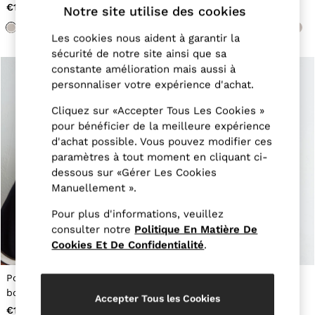
New Arrivals
€130
€130
Notre site utilise des cookies
Pre-Autumn Collection
Wedding Guest & Occasion
Les cookies nous aident à garantir la
Holiday
sécurité de notre site ainsi que sa
Shirts
constante amélioration mais aussi à
T-Shirts
personnaliser votre expérience d'achat.
Polo Shirts
Trousers
Cliquez sur «Accepter Tous Les Cookies »
Shorts
Swimwear
pour bénéficier de la meilleure expérience
Suits
d'achat possible. Vous pouvez modifier ces
Tailoring
paramètres à tout moment en cliquant ci-
Blazers
dessous sur «Gérer Les Cookies
Knitwear & Jumpers
Manuellement ».
Jackets & Coats
Leather & Suede Jackets
Pour plus d'informations, veuillez
Jeans
consulter notre
Politique En Matière De
Sweats, Hoodies & Joggers
Cookies Et De Confidentialité
.
Overshirts
All Clothing
Trainers
Polo en laine mérinos à
Polo col ouvert en laine
Loafers
bordures contrastantes bleu
mérinos noir
Formal Shoes
Accepter Tous les Cookies
marine
€145
€115
All Shoes