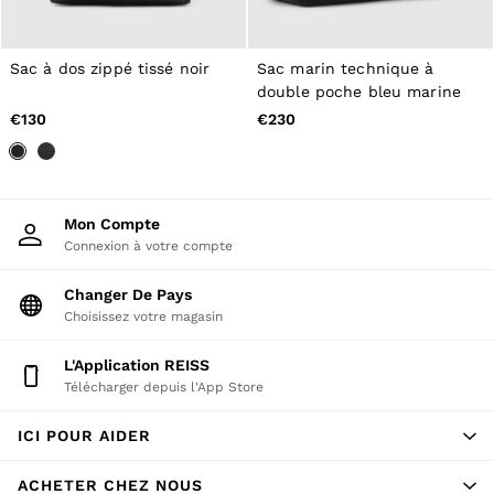
Belts
Ties & Pocket Squares
Bags & Wallets
Sac à dos zippé tissé noir
Sac marin technique à
Hats, Gloves & Scarves
double poche bleu marine
Socks & Underwear
€130
€230
All Accessories
Linen Collection
Reiss | McLaren Racing
Workwear
Co-ords
Mon Compte
Leather & Suede
CHILDREN
Connexion à votre compte
BOYS'
Shirts
Changer De Pays
T-Shirts & Polo Shirts
Choisissez votre magasin
Shorts
Suits & Tailoring
L'application REISS
Knitwear
Télécharger depuis l'App Store
Jackets & Coats
Co-ords
Trousers & Jeans
ICI POUR AIDER
Sweats & Hoodies
All Boys'
ACHETER CHEZ NOUS