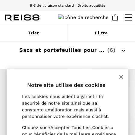
8 € de livraison standard | Droits acquittés
Nous acceptons
WOMEN
Trier
Filtre
NEW
New Arrivals
Pre-Autumn Collection
Sacs et portefeuilles pour hommes
(6)
Wedding Guest & Occasion
Holiday
Dresses
Tops & T-Shirts
Trousers
Jumpsuits & Playsuits
Notre site utilise des cookies
Shirts & Blouses
Shorts
Les cookies nous aident à garantir la
Skirts
sécurité de notre site ainsi que sa
Swimwear
constante amélioration mais aussi à
Suits & Tailoring
personnaliser votre expérience d'achat.
Blazers
Petite
Cliquez sur «Accepter Tous Les Cookies »
Vests & Cami Tops
pour bénéficier de la meilleure expérience
Knitwear & Jumpers