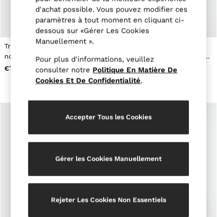
Jackets & Coats
d'achat possible. Vous pouvez modifier ces
Leather & Suede Jackets
paramètres à tout moment en cliquant ci-
Jeans
dessous sur «Gérer Les Cookies
Sweats & Joggers
Manuellement ».
All Clothing
Trousse de toilette tissée en
Sac à dos technique à
Heels
noir
fermeture par enroulement,
Pour plus d'informations, veuillez
Sandals
noir
€75
€180
consulter notre
Politique En Matière De
Trainers
Cookies Et De Confidentialité
.
Flats
All Shoes
Bags
Belts
Accepter Tous les Cookies
Jewellery
Hats, Gloves & Scarves
Socks & Tights
All Accessories
Linen Collection
Gérer les Cookies Manuellement
Workwear
Atelier
Co-ords
Reiss | NYBG
Rejeter Les Cookies Non Essentiels
MEN
NEW