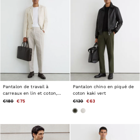
Tops & T-Shirts
Jumpsuits & Playsuits
Trousers
Suits & Tailoring
Blazers
Skirts & Shorts
Swimwear
Shirts & Blouses
Sweats & Joggers
Jackets & Coats
Knitwear & Jumpers
Petite
Jeans
Shoes
Accessories
Pantalon de travail à
Pantalon chino en piqué de
Brands Outlet
carreaux en lin et coton,
coton kaki vert
34
avoine
€180
€75
€130
€63
36
38
40
42
44
46