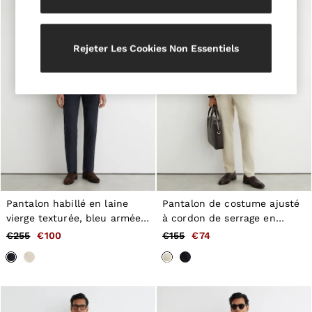
98–134cm
134–158cm
158–164cm
Holiday
Rejeter Les Cookies Non Essentiels
Occasionwear
Dresses
Tops & T-Shirts
Jackets & Coats
Co-ords
Skirts & Shorts
Trousers & Jeans
Knitwear
Sweats & Hoodies
Shoes & Accessories
All Girls'
98–134cm
Pantalon habillé en laine
Pantalon de costume ajusté
134–158cm
vierge texturée, bleu armée
à cordon de serrage en
158–164cm
de l'air
jersey texturé beige sable
€255
€100
€155
€74
Holiday
Occasionwear
OUTLET
WOMEN'S
All Women's Outlet
Dresses