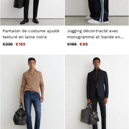
Pantalon de costume ajusté
Jogging décontracté avec
texturé en laine noire
monogramme et bande en
bleu marine
€230
€165
€195
€89