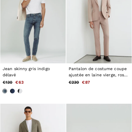
Jean skinny gris indigo
Pantalon de costume coupe
délavé
ajustée en laine vierge, rose
poudré
€130
€63
€230
€87