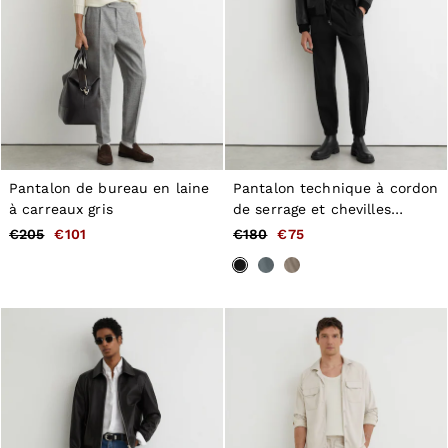
Pantalon de bureau en laine
Pantalon technique à cordon
à carreaux gris
de serrage et chevilles
resserrées en noir
€205
€101
€180
€75