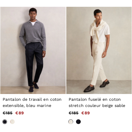
Jackets & Coats
Leather & Suede Jackets
Jeans
Sweats & Joggers
All Clothing
Heels
Sandals
Trainers
Flats
All Shoes
Bags
Belts
Jewellery
Hats, Gloves & Scarves
Socks & Tights
All Accessories
Linen Collection
Pantalon de travail en coton
Pantalon fuselé en coton
Workwear
extensible, bleu marine
stretch couleur beige sable
Atelier
Co-ords
€185
€89
€185
€89
Reiss | NYBG
MEN
NEW