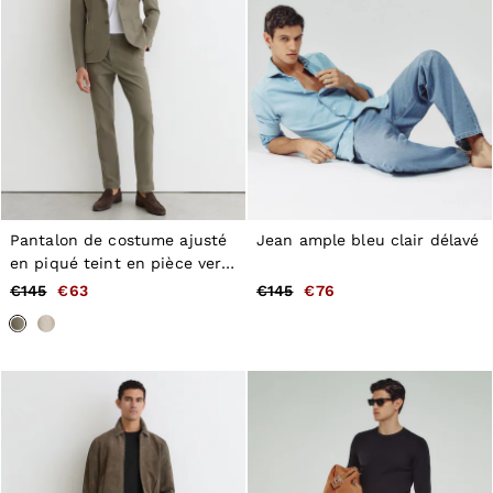
Pantalon de costume ajusté
Jean ample bleu clair délavé
en piqué teint en pièce vert
foncé
€145
€63
€145
€76