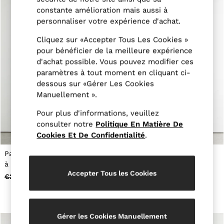
Belts
constante amélioration mais aussi à
Ties & Pocket Squares
personnaliser votre expérience d'achat.
Bags & Wallets
Hats, Gloves & Scarves
Cliquez sur «Accepter Tous Les Cookies »
Socks & Underwear
pour bénéficier de la meilleure expérience
All Accessories
d'achat possible. Vous pouvez modifier ces
Linen Collection
paramètres à tout moment en cliquant ci-
Reiss | McLaren Racing
Workwear
dessous sur «Gérer Les Cookies
Co-ords
Manuellement ».
Leather & Suede
CHILDREN
Pour plus d'informations, veuillez
BOYS'
consulter notre
Politique En Matière De
Shirts
Cookies Et De Confidentialité
.
T-Shirts & Polo Shirts
Shorts
Pantalon de costume habillé
Pantalon ajusté en laine
Suits & Tailoring
à carreaux en lin et laine
vierge texturée, couleur
Knitwear
Accepter Tous les Cookies
marron avoine
marron avoine
€205
€88
€255
€126
Jackets & Coats
Co-ords
Trousers & Jeans
Sweats & Hoodies
All Boys'
Gérer les Cookies Manuellement