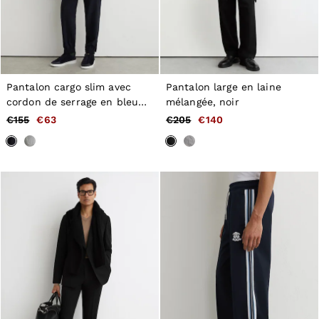
Pantalon cargo slim avec
Pantalon large en laine
cordon de serrage en bleu
mélangée, noir
marine
€155
€63
€205
€140