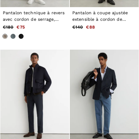
Pantalon technique à revers
Pantalon à coupe ajustée
avec cordon de serrage,
extensible à cordon de
marron taupe
serrage, couleur camel clair
€180
€75
€140
€88