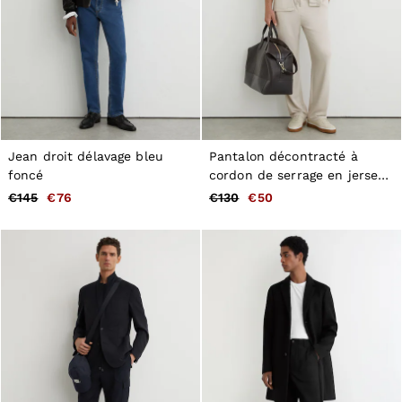
Jean droit délavage bleu
Pantalon décontracté à
foncé
cordon de serrage en jersey
beige sable clair
€145
€76
€130
€50