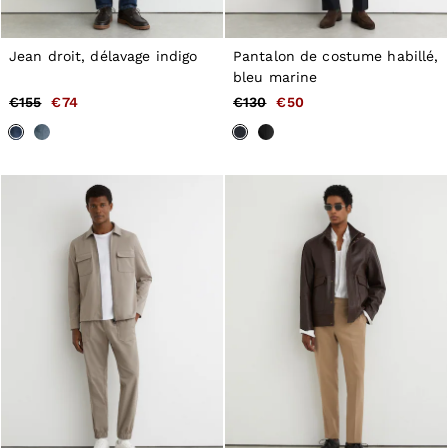
Jean droit, délavage indigo
Pantalon de costume habillé,
bleu marine
€155
€74
€130
€50