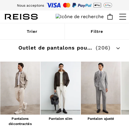
Nous acceptons
Téléchargez l’app Reiss aujourd’hui : -15 % sur votre première commande
via l'app. Les conditions générales s’appliquent.
WOMEN
Trier
Filtre
NEW
New Arrivals
Pre-Autumn Collection
Outlet de pantalons pour hommes
(206)
Wedding Guest & Occasion
Holiday
Dresses
Tops & T-Shirts
Trousers
Jumpsuits & Playsuits
Shirts & Blouses
Shorts
Skirts
Swimwear
Suits & Tailoring
Blazers
Petite
Pantalons
Pantalon slim
Pantalon ajusté
Vests & Cami Tops
décontractés
Knitwear & Jumpers