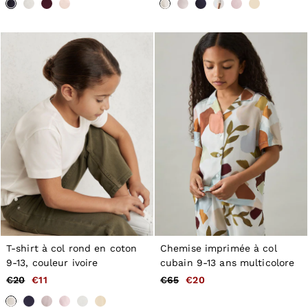
Tops & T-Shirts
Jumpsuits & Playsuits
Trousers
Suits & Tailoring
Blazers
Skirts & Shorts
Swimwear
Shirts & Blouses
Sweats & Joggers
Jackets & Coats
Knitwear & Jumpers
Petite
Jeans
Shoes
Accessories
Brands Outlet
34
36
38
T-shirt à col rond en coton
Chemise imprimée à col
40
9-13, couleur ivoire
cubain 9-13 ans multicolore
42
€20
€11
€65
€20
44
46