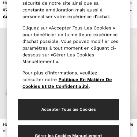
New Arrivals
sécurité de notre site ainsi que sa
Haut à manches bouffantes
Haut à manches bouffantes
Pre-Autumn Collection
et dos à nouer 9-13 ans,
et dos à nouer 3-9 ans, bleu
constante amélioration mais aussi à
Wedding Guest & Occasion
bleu pâle
pâle
personnaliser votre expérience d'achat.
€65
€33
€60
€33
Holiday
Shirts
Cliquez sur «Accepter Tous Les Cookies »
T-Shirts
pour bénéficier de la meilleure expérience
Polo Shirts
d'achat possible. Vous pouvez modifier ces
Trousers
paramètres à tout moment en cliquant ci-
Shorts
Swimwear
dessous sur «Gérer Les Cookies
Suits
Manuellement ».
Tailoring
Blazers
Pour plus d'informations, veuillez
Knitwear & Jumpers
consulter notre
Politique En Matière De
Jackets & Coats
Cookies Et De Confidentialité
.
Leather & Suede Jackets
Jeans
Sweats, Hoodies & Joggers
Overshirts
Accepter Tous les Cookies
All Clothing
Trainers
Loafers
Haut babydoll rayé en coton
Haut à col roulé en jersey de
Formal Shoes
et lin, 3-9 ans, rose
coton stretch 3-9 ans, bleu
All Shoes
Gérer les Cookies Manuellement
marine