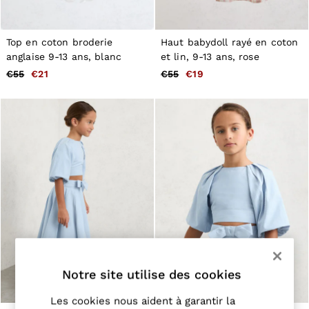
Jackets & Coats
Leather & Suede Jackets
Jeans
Top en coton broderie
Haut babydoll rayé en coton
Sweats & Joggers
anglaise 9-13 ans, blanc
et lin, 9-13 ans, rose
All Clothing
€55
€21
€55
€19
Heels
Sandals
Trainers
Flats
All Shoes
Bags
Belts
Jewellery
Hats, Gloves & Scarves
Socks & Tights
All Accessories
Linen Collection
Workwear
Atelier
Co-ords
Notre site utilise des cookies
Reiss | NYBG
MEN
NEW
Les cookies nous aident à garantir la