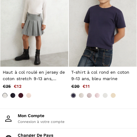
Haut à col roulé en jersey de
T-shirt à col rond en coton
coton stretch 9-13 ans,
9-13 ans, bleu marine
couleur ivoire
€25
€12
€20
€11
Mon Compte
Connexion à votre compte
Changer De Pays