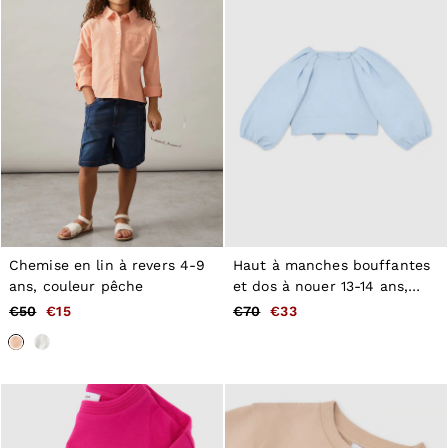
Chemise en lin à revers 4-9
Haut à manches bouffantes
ans, couleur pêche
et dos à nouer 13-14 ans,
bleu pâle
€50
€15
€70
€33