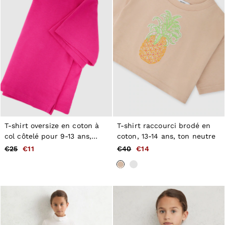
T-shirt oversize en coton à
T-shirt raccourci brodé en
col côtelé pour 9-13 ans,
coton, 13-14 ans, ton neutre
rose
€25
€11
€40
€14