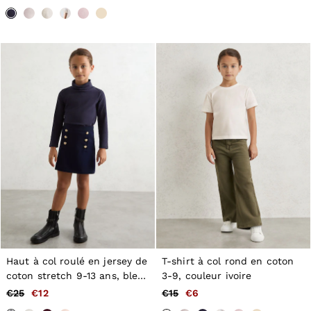
98–134cm
134–158cm
158–164cm
Holiday
Occasionwear
Dresses
Tops & T-Shirts
Jackets & Coats
Co-ords
Skirts & Shorts
Trousers & Jeans
Knitwear
Sweats & Hoodies
Shoes & Accessories
All Girls'
98–134cm
134–158cm
158–164cm
Holiday
Occasionwear
Haut à col roulé en jersey de
T-shirt à col rond en coton
OUTLET
coton stretch 9-13 ans, bleu
3-9, couleur ivoire
WOMEN'S
marine
All Women's Outlet
€25
€12
€15
€6
Dresses