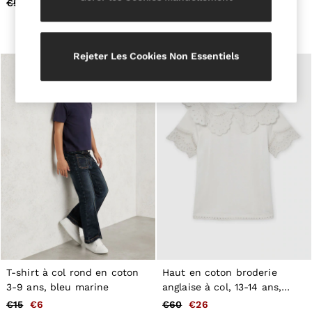
€50
€19
€20
€11
Belts
Ties & Pocket Squares
Bags & Wallets
Hats, Gloves & Scarves
Rejeter Les Cookies Non Essentiels
Socks & Underwear
All Accessories
Linen Collection
Reiss | McLaren Racing
Workwear
Co-ords
Leather & Suede
CHILDREN
BOYS'
Shirts
T-Shirts & Polo Shirts
Shorts
Suits & Tailoring
Knitwear
Jackets & Coats
Co-ords
T-shirt à col rond en coton
Haut en coton broderie
Trousers & Jeans
3-9 ans, bleu marine
anglaise à col, 13-14 ans,
Sweats & Hoodies
All Boys'
ivoire
€15
€6
€60
€26