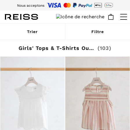
Nous acceptons
Téléchargez l’app Reiss aujourd’hui : -15 % sur votre première commande
via l'app. Les conditions générales s’appliquent.
WOMEN
Trier
Filtre
NEW
New Arrivals
Pre-Autumn Collection
Girls' Tops & T-Shirts Outlet
(103)
Wedding Guest & Occasion
Holiday
Dresses
Tops & T-Shirts
Trousers
Jumpsuits & Playsuits
Shirts & Blouses
Shorts
Skirts
Swimwear
Suits & Tailoring
Blazers
Petite
Vests & Cami Tops
Knitwear & Jumpers