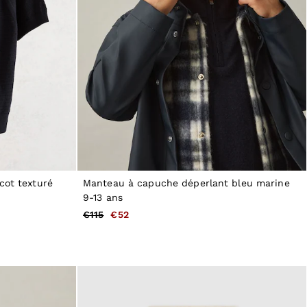
cot texturé
Manteau à capuche déperlant bleu marine
9-13 ans
€115
€52