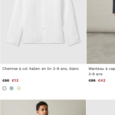
Formal Shoes
All Shoes
Belts
Ties & Pocket Squares
Bags & Wallets
Hats, Gloves & Scarves
Socks & Underwear
All Accessories
Linen Collection
Reiss | McLaren Racing
Workwear
Co-ords
Leather & Suede
CHILDREN
Chemise à col italien en lin 3-9 ans, blanc
Manteau à cap
BOYS'
3-9 ans
Shirts
€50
€13
€95
€42
T-Shirts & Polo Shirts
Shorts
Suits & Tailoring
Knitwear
Jackets & Coats
Co-ords
Trousers & Jeans