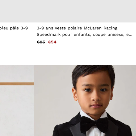
bleu pâle 3-9
3-9 ans Veste polaire McLaren Racing
Speedmark pour enfants, coupe unisexe, en
noir/Payaya
€95
€54