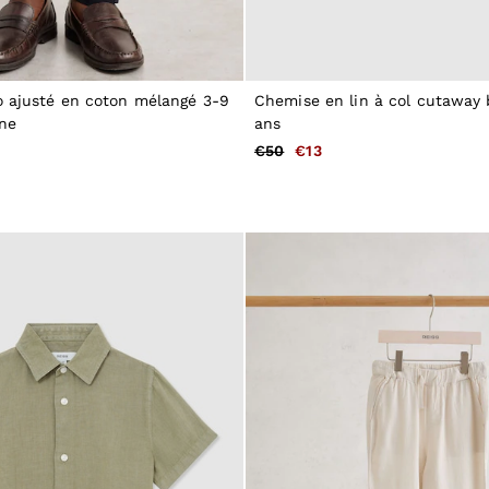
o ajusté en coton mélangé 3-9
Chemise en lin à col cutaway 
ine
ans
€50
€13