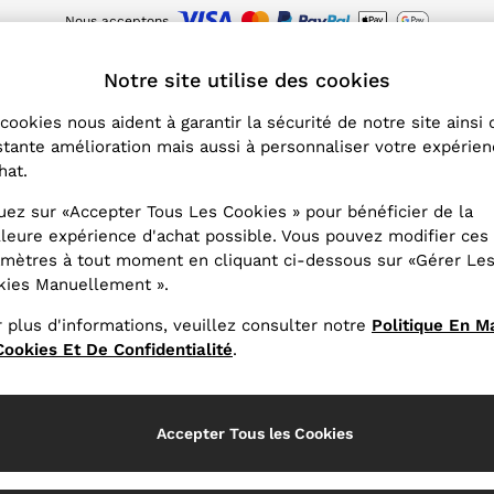
Nous acceptons
s aujourd’hui : -15 % sur votre première commande via l'app. Les conditions 
LET
Notre site utilise des cookies
cookies nous aident à garantir la sécurité de notre site ainsi
Outlet vêtements pour garçons
(519)
tante amélioration mais aussi à personnaliser votre expérie
hat.
collection de soldes pour garçons, fabriqués dans des matières
uez sur «Accepter Tous Les Cookies » pour bénéficier de la
z les costumes de fête et les t-shirts, jeans et articles en maill
leure expérience d'achat possible. Vous pouvez modifier ces
auds et fonctionnels complètent cette collection de soldes po
mètres à tout moment en cliquant ci-dessous sur «Gérer Le
kies Manuellement ».
 plus d'informations, veuillez consulter notre
Politique En M
ookies Et De Confidentialité
.
Accepter Tous les Cookies
Tricots
Pantalons
Manteaux et vestes