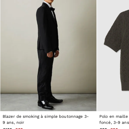
Sweats & Hoodies
All Boys'
98–134cm
134–158cm
158–164cm
Holiday
Occasionwear
Dresses
Tops & T-Shirts
Jackets & Coats
Co-ords
Skirts & Shorts
Trousers & Jeans
Knitwear
Sweats & Hoodies
Shoes & Accessories
All Girls'
98–134cm
134–158cm
158–164cm
Holiday
Occasionwear
Blazer de smoking à simple boutonnage 3-
Polo en maille
OUTLET
9 ans, noir
foncé, 3-9 ans
WOMEN'S