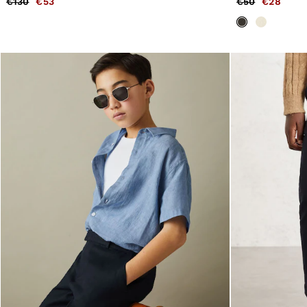
€130
€53
€50
€28
All Women's Outlet
Dresses
Tops & T-Shirts
Jumpsuits & Playsuits
Trousers
Suits & Tailoring
Blazers
Skirts & Shorts
Swimwear
Shirts & Blouses
Sweats & Joggers
Jackets & Coats
Knitwear & Jumpers
Petite
Jeans
Shoes
Accessories
Brands Outlet
34
36
38
40
42
44