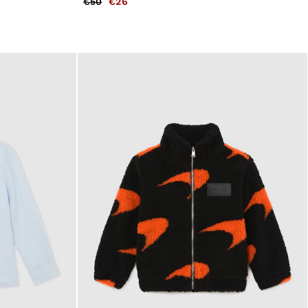
€50
€26