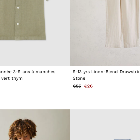
onnée 3-9 ans à manches
9-13 yrs Linen-Blend Drawstrin
, vert thym
Stone
€55
€26