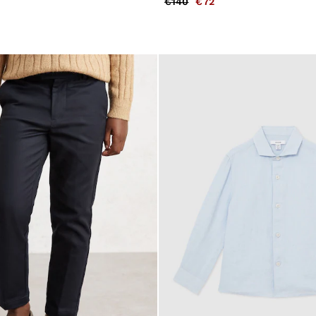
€140
€72