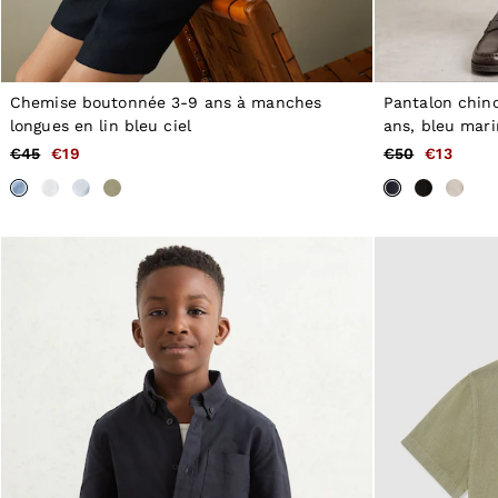
46
All Men's Outlet
Suits & Tailoring
Blazers
Shirts
Chemise boutonnée 3-9 ans à manches
Pantalon chin
Polo Shirts
longues en lin bleu ciel
ans, bleu mar
Trousers
€45
€19
€50
€13
Jackets & Coats
T-Shirts
Shorts
Swimwear
Jeans
Knitwear
Sweats, Hoodies & Joggers
Reiss | McLaren Racing
Shoes
Accessories
Brands Outlet
44 / XS
46 / S
48 / M
50 / L
52 / XL