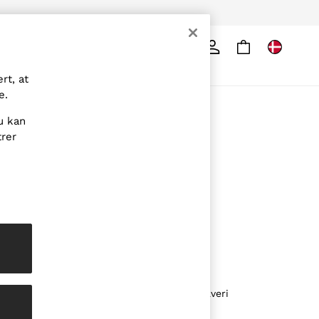
Søg
rt, at
e.
OM REISS
u kan
Mærket
trer
Reiss-guiden
Bæredygtighed
Medier og presse
Affilierede
Karriere
Partnerskabsmuligheder
Erklæring om moderne slaveri