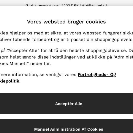
Gratis levering over 2.100 DKK | Afgifter betalt
Vi accepterer
T
Vores websted bruger cookies
t Land
REISS-Appen
in shoppinglokation
Download fra App Store
ies hjælper os med at sikre, at vores websted fungerer sikke
bliver løbende forbedret og er tilpasset din shoppingoplevels
HOS OS
FORTROLIGHED OG JURA
 på "Acceptér Alle" for at få den bedste shoppingoplevelse. D
Vilkår og betingelser
som helst ændre disse indstillinger ved at klikke på "Adminis
kies Manuelt" nedenfor.
g
Privatlivs- og cookiepolitik
stjenester
Administrér cookies manuelt
mere information, se venligst vores
Fortroligheds- Og
iepolitik
.
Acceptér Alle
Manuel Administration Af Cookies