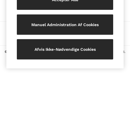
Vores sociale medier
Blazers
Petite
Vests & Cami Tops
Manuel Administration Af Cookies
Knitwear & Jumpers
Måder at betale på
Jackets & Coats
Leather & Suede Jackets
Jeans
Afvis Ikke-Nødvendige Cookies
© 2026 Ophavsret. Billederne på denne side er beskyttet af ophavsret.
Sweats & Joggers
All Clothing
Heels
Sandals
Trainers
Flats
All Shoes
Bags
Belts
Jewellery
Hats, Gloves & Scarves