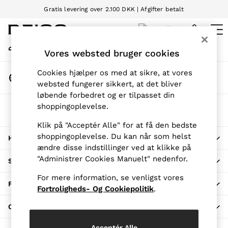
Gratis levering over 2.100 DKK | Afgifter betalt
An error occurred on client
Vi accepterer
Min Konto
Log på din konto
Vores websted bruger cookies
WOMEN
NEW
Cookies hjælper os med at sikre, at vores
Skift Land
New Arrivals
Vælg din shoppinglokation
websted fungerer sikkert, at det bliver
Pre-Autumn Collection
løbende forbedret og er tilpasset din
Wedding Guest & Occasion
REISS-Appen
shoppingoplevelse.
Holiday
Download fra App Store
Klik på "Acceptér Alle" for at få den bedste
Dresses
shoppingoplevelse. Du kan når som helst
HER FOR AT HJÆLP
Tops & T-Shirts
ændre disse indstillinger ved at klikke på
Trousers
"Administrer Cookies Manuelt" nedenfor.
SHOPPING HOS OS
Jumpsuits & Playsuits
Shirts & Blouses
For mere information, se venligst vores
FORTROLIGHED OG JURA
Shorts
Fortroligheds- Og Cookiepolitik
.
Skirts
OM REISS
Swimwear
Suits & Tailoring
Acceptér Alle