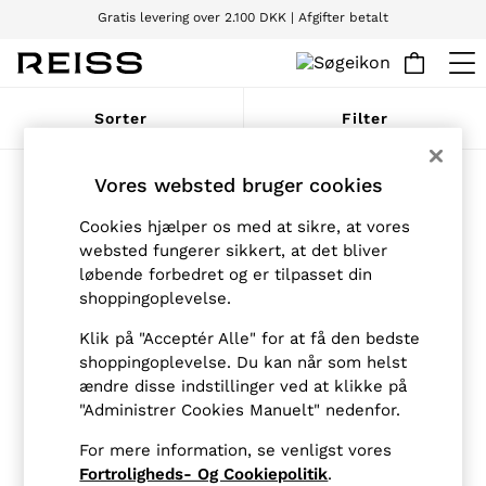
Vilkår og betingelser gælder.
Gratis levering over 2.100 DKK | Afgifter betalt
Vi accepterer
WOMEN
Sorter
Filter
NEW
New Arrivals
Pre-Autumn Collection
Produkter fundet
(
4
)
Vores websted bruger cookies
Wedding Guest & Occasion
Holiday
Cookies hjælper os med at sikre, at vores
Dresses
websted fungerer sikkert, at det bliver
Tops & T-Shirts
løbende forbedret og er tilpasset din
Trousers
shoppingoplevelse.
Jumpsuits & Playsuits
Shirts & Blouses
Klik på "Acceptér Alle" for at få den bedste
Shorts
Skirts
shoppingoplevelse. Du kan når som helst
Swimwear
ændre disse indstillinger ved at klikke på
Suits & Tailoring
"Administrer Cookies Manuelt" nedenfor.
Blazers
Petite
For mere information, se venligst vores
Vests & Cami Tops
Fortroligheds- Og Cookiepolitik
.
Knitwear & Jumpers