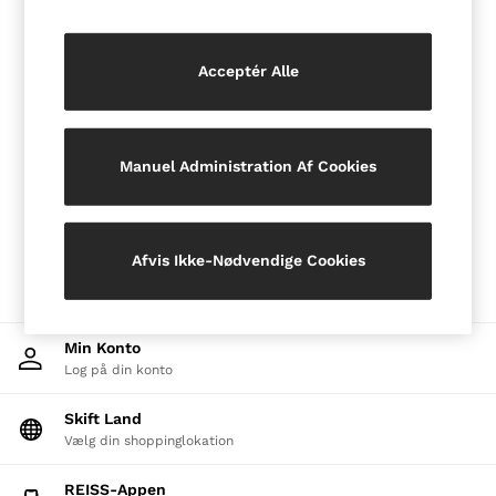
Jackets & Coats
Leather & Suede Jackets
Jeans
Acceptér Alle
Sweats & Joggers
All Clothing
Heels
Sandals
Manuel Administration Af Cookies
Trainers
Flats
All Shoes
Bags
Belts
Afvis Ikke-Nødvendige Cookies
Jewellery
Hats, Gloves & Scarves
Socks & Tights
All Accessories
Min Konto
Linen Collection
Log på din konto
Workwear
Atelier
Skift Land
Co-ords
Reiss | NYBG
Vælg din shoppinglokation
MEN
NEW
REISS-Appen