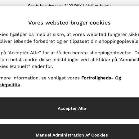
Gratis levering over 2.100 DKK | Afgifter betalt
Vi accepterer
T
Vores websted bruger cookies
ies hjælper os med at sikre, at vores websted fungerer sikke
Produkter fundet
(
2
)
bliver løbende forbedret og er tilpasset din shoppingoplevels
 på "Acceptér Alle" for at få den bedste shoppingoplevelse. D
som helst ændre disse indstillinger ved at klikke på "Adminis
kies Manuelt" nedenfor.
mere information, se venligst vores
Fortroligheds- Og
iepolitik
.
Acceptér Alle
Manuel Administration Af Cookies