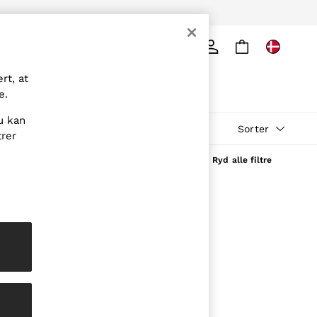
Søg
rt, at
e.
u kan
Sorter
trer
Ryd alle filtre