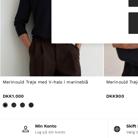
Knitwear & Jumpers
Jackets & Coats
Leather & Suede Jackets
Jeans
Sweats & Joggers
All Clothing
Heels
Sandals
Trainers
Flats
All Shoes
Bags
Belts
Jewellery
Merinould Trøje med V-hals i marineblå
Merinould Trøj
Hats, Gloves & Scarves
Socks & Tights
DKK1.000
DKK900
All Accessories
Linen Collection
Workwear
Atelier
Co-ords
Min Konto
Skif
Reiss | NYBG
Log på din konto
Vælg d
MEN