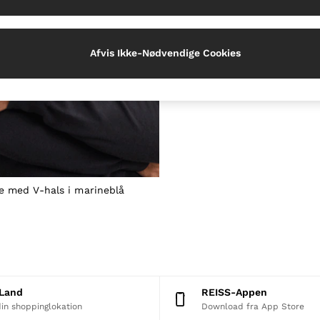
Afvis Ikke-Nødvendige Cookies
e med V-hals i marineblå
t Land
REISS-Appen
in shoppinglokation
Download fra App Store