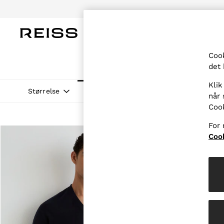
KVINDER
MÆND
BØRN
NEDSA
Cook
WOMEN
det 
NEW
New Arrivals
Klik
Pre-Autumn Collection
Størrelse
Materiale
Udskæring
Pris
når 
Wedding Guest & Occasion
Coo
Holiday
Dresses
For 
Tops & T-Shirts
Trousers
Cook
Jumpsuits & Playsuits
Shirts & Blouses
Shorts
Skirts
Swimwear
Suits & Tailoring
Blazers
Petite
Vests & Cami Tops