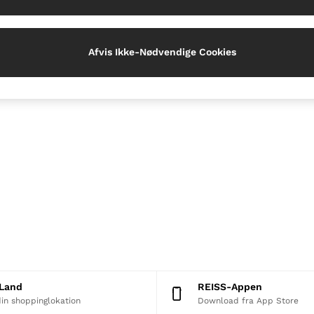
Afvis Ikke-Nødvendige Cookies
t Land
REISS-Appen
in shoppinglokation
Download fra App Store