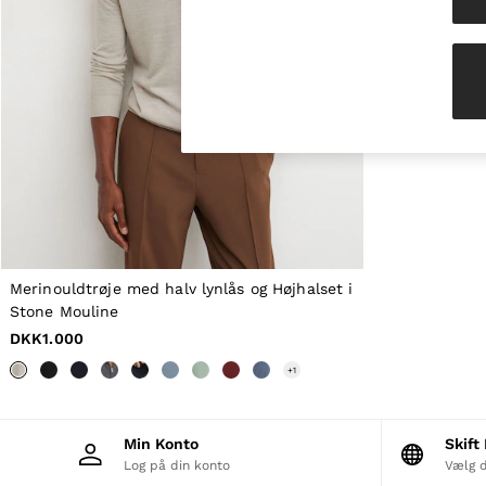
Knitwear & Jumpers
Jackets & Coats
Leather & Suede Jackets
Jeans
Sweats & Joggers
All Clothing
Heels
Sandals
Trainers
Flats
All Shoes
Bags
Belts
Jewellery
Merinouldtrøje med halv lynlås og Højhalset i
Hats, Gloves & Scarves
Stone Mouline
Socks & Tights
DKK1.000
All Accessories
Linen Collection
+
1
Workwear
Atelier
Co-ords
Min Konto
Skif
Reiss | NYBG
Log på din konto
Vælg d
MEN