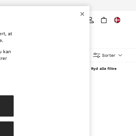
Søg
rt, at
e.
u kan
Mere
Sorter
trer
Ryd alle filtre