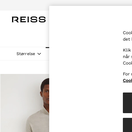
KVINDER
MÆND
BØRN
NEDSA
Cook
WOMEN
det 
NEW
New Arrivals
Klik
Pre-Autumn Collection
Størrelse
Farve
Materiale
Udskærin
når 
Wedding Guest & Occasion
Coo
Holiday
Dresses
For 
Tops & T-Shirts
Trousers
Cook
Jumpsuits & Playsuits
Shirts & Blouses
Shorts
Skirts
Swimwear
Suits & Tailoring
Blazers
Petite
Vests & Cami Tops