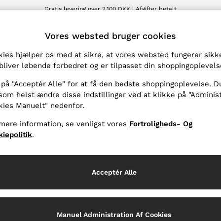
Gratis levering over 2.100 DKK | Afgifter betalt
Vi accepterer
T
Vores websted bruger cookies
ies hjælper os med at sikre, at vores websted fungerer sikke
Produkter fundet
(
1
)
bliver løbende forbedret og er tilpasset din shoppingoplevels
 på "Acceptér Alle" for at få den bedste shoppingoplevelse. D
g
Brug
som helst ændre disse indstillinger ved at klikke på "Adminis
kies Manuelt" nedenfor.
mere information, se venligst vores
Fortroligheds- Og
iepolitik
.
Acceptér Alle
Manuel Administration Af Cookies