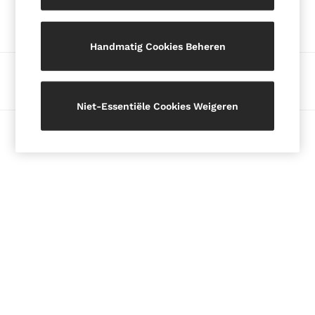
Onze sociale netwerken
Blazers
Petite
Handmatig Cookies Beheren
Vests & Cami Tops
Knitwear & Jumpers
Betalingsmethoden
Jackets & Coats
Leather & Suede Jackets
Niet-Essentiële Cookies Weigeren
Jeans
© 2026 Auteursrecht. Afbeeldingen op deze pagina zijn
Sweats & Joggers
auteursrechtelijk beschermd.
All Clothing
Heels
Sandals
Trainers
Flats
All Shoes
Bags
Belts
Jewellery
Hats, Gloves & Scarves