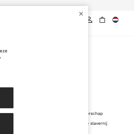
d
Zoeken
re
OVER REISS
deze
Het merk
p
De Reiss-gids
DUURZAAMHEID
Media en pers
Filialen
Loopbanen
Mogelijkheden voor partnerschap
Verklaring inzake moderne slavernij