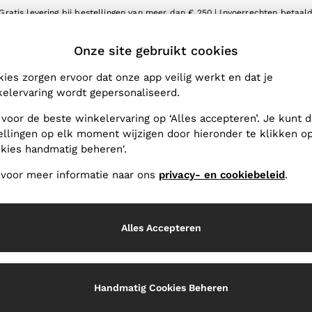
Gratis levering bij bestellingen van meer dan € 250 | Invoerrechten betaal
Wij accepteren
LET
Onze site gebruikt cookies
 Wijzigen
De REISS-App
e winkellocatie
Downloaden in de App Sto
ies zorgen ervoor dat onze app veilig werkt en dat je
elervaring wordt gepersonaliseerd.
IJ ONS
PRIVACY EN JURIDISCH
 voor de beste winkelervaring op ‘Alles accepteren’. Je kunt 
Voorwaarden en condities
ellingen op elk moment wijzigen door hieronder te klikken o
kies handmatig beheren'.
Privacy- en cookiebeleid
er
Handmatig cookies beheren
 voor meer informatie naar ons
privacy- en cookiebeleid
.
oor bedrijven
Alles Accepteren
Handmatig Cookies Beheren