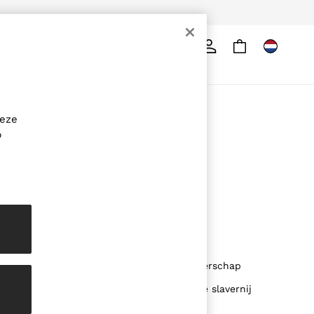
d
Zoeken
re
OVER REISS
deze
Het merk
p
De Reiss-gids
DUURZAAMHEID
Media en pers
Filialen
Loopbanen
Mogelijkheden voor partnerschap
Verklaring inzake moderne slavernij