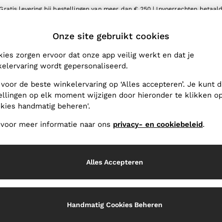
Gratis levering bij bestellingen van meer dan € 250 | Invoerrechten betaal
Wij accepteren
LET
Onze site gebruikt cookies
 Wijzigen
De REISS-App
e winkellocatie
Downloaden in de App Sto
ies zorgen ervoor dat onze app veilig werkt en dat je
elervaring wordt gepersonaliseerd.
IJ ONS
PRIVACY EN JURIDISCH
 voor de beste winkelervaring op ‘Alles accepteren’. Je kunt 
Voorwaarden en condities
ellingen op elk moment wijzigen door hieronder te klikken o
kies handmatig beheren'.
Privacy- en cookiebeleid
er
Handmatig cookies beheren
 voor meer informatie naar ons
privacy- en cookiebeleid
.
oor bedrijven
Alles Accepteren
Handmatig Cookies Beheren