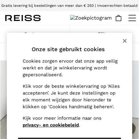
Gratis levering bij bestellingen van meer dan € 250 | Invoerrechten betaald
Wij accepteren
WOMEN
Sorteren
Filter
NEW
New Arrivals
Onze site gebruikt cookies
Pre-Autumn Collection
Witte leren sneakers voor dames
(2)
Wedding Guest & Occasion
Cookies zorgen ervoor dat onze app veilig
Holiday
Dresses
werkt en dat je winkelervaring wordt
Tops & T-Shirts
gepersonaliseerd.
Trousers
Jumpsuits & Playsuits
Klik voor de beste winkelervaring op ‘Alles
Shirts & Blouses
accepteren’. Je kunt deze instellingen op
Shorts
elk moment wijzigen door hieronder te
Skirts
klikken op 'Cookies handmatig beheren'.
Swimwear
Suits & Tailoring
Kijk voor meer informatie naar ons
Blazers
privacy- en cookiebeleid
.
Petite
Vests & Cami Tops
Knitwear & Jumpers