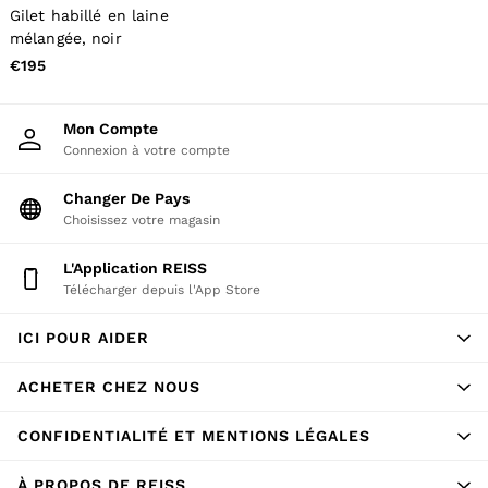
All Men's Outlet
Gilet habillé en laine
Suits & Tailoring
mélangée, noir
Blazers
Shirts
€195
Polo Shirts
Trousers
Jackets & Coats
Mon Compte
T-Shirts
Connexion à votre compte
Shorts
Swimwear
Changer De Pays
Jeans
Choisissez votre magasin
Knitwear
Sweats, Hoodies & Joggers
L'application REISS
Reiss | McLaren Racing
Shoes
Télécharger depuis l'App Store
Accessories
Brands Outlet
ICI POUR AIDER
44 / XS
46 / S
ACHETER CHEZ NOUS
48 / M
50 / L
52 / XL
CONFIDENTIALITÉ ET MENTIONS LÉGALES
54 / XXL
56 / XXXL
À PROPOS DE REISS