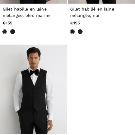
Tops & T-Shirts
Gilet habillé en laine
Gilet habillé en laine
Jumpsuits & Playsuits
Trousers
mélangée, bleu marine
mélangée, noir
Suits & Tailoring
€155
€155
Blazers
Skirts & Shorts
Swimwear
Shirts & Blouses
Sweats & Joggers
Jackets & Coats
Knitwear & Jumpers
Petite
Jeans
Shoes
Accessories
Brands Outlet
34
36
38
40
42
44
46