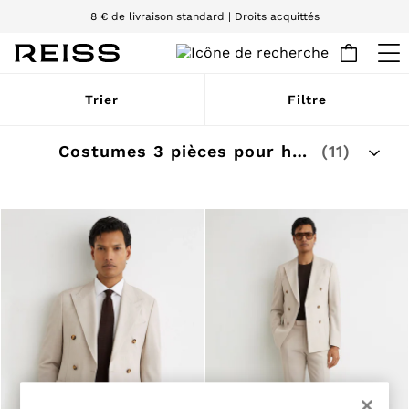
8 € de livraison standard | Droits acquittés
Nous acceptons
WOMEN
Trier
Filtre
NEW
New Arrivals
Pre-Autumn Collection
Costumes 3 pièces pour hommes
(11)
Wedding Guest & Occasion
Holiday
Dresses
Tops & T-Shirts
Trousers
Jumpsuits & Playsuits
Shirts & Blouses
Shorts
Skirts
Swimwear
Suits & Tailoring
Blazers
Petite
Vests & Cami Tops
Knitwear & Jumpers