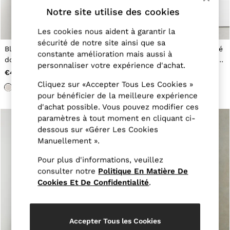
Jackets & Coats
Notre site utilise des cookies
Leather & Suede Jackets
Jeans
Les cookies nous aident à garantir la
Sweats & Joggers
sécurité de notre site ainsi que sa
All Clothing
Blazer de costume ajusté à
Pantalon de costume habillé
constante amélioration mais aussi à
Heels
double boutonnage en laine
texturé avec laine en beige
personnaliser votre expérience d'achat.
Sandals
texturée beige sable
sable
€450
€230
Trainers
Cliquez sur «Accepter Tous Les Cookies »
Flats
pour bénéficier de la meilleure expérience
All Shoes
Bags
d'achat possible. Vous pouvez modifier ces
Belts
paramètres à tout moment en cliquant ci-
Jewellery
dessous sur «Gérer Les Cookies
Hats, Gloves & Scarves
Manuellement ».
Socks & Tights
All Accessories
Pour plus d'informations, veuillez
Linen Collection
consulter notre
Politique En Matière De
Workwear
Cookies Et De Confidentialité
.
Atelier
Co-ords
Reiss | NYBG
MEN
Accepter Tous les Cookies
NEW