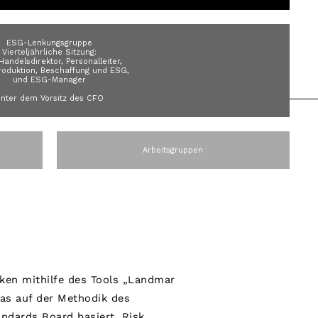
ESG-Lenkungsgruppe
Vierteljährliche Sitzung:
Handelsdirektor, Personalleiter,
oduktion, Beschaffung und ESG,
und ESG-Manager
nter dem Vorsitz des CFO
Arbeitsgruppen
ken mithilfe des Tools „Landmark
das auf der Methodik des
ndards Board basiert. Risk