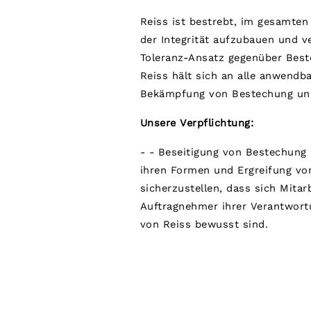
56 / XXXL
GIRLS'
Reiss ist bestrebt, im gesamte
Dresses
der Integrität aufzubauen und ve
Coats & Jackets
Toleranz-Ansatz gegenüber Best
Shorts & Skirts
Trousers & Joggers
Reiss hält sich an alle anwendb
Tops & T-Shirts
Bekämpfung von Bestechung und
Knitwear
Sets & Outfits
Unsere Verpflichtung:
Baby
98 - 134cm
134 - 158cm
- - Beseitigung von Bestechung 
158 - 164cm
ihren Formen und Ergreifung 
BOYS'
sicherzustellen, dass sich Mitar
Coats & Jackets
Knitwear
Auftragnehmer ihrer Verantwortu
Shirts
von Reiss bewusst sind.
T-Shirts & Polo Shirts
Shorts
Sweats & Hoodies
Trousers & Joggers
98 - 134cm
134 - 158cm
158 - 164cm