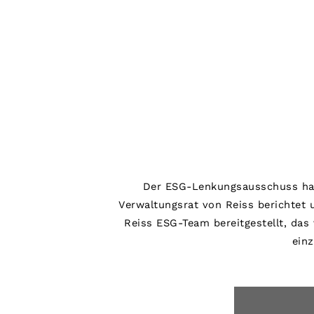
All Shoes
Belts
Ties & Pocket Squares
Bags & Wallets
Hats, Gloves & Scarves
Socks & Underwear
All Accessories
Linen Collection
Reiss | McLaren Racing
Workwear
Co-ords
Leather & Suede
CHILDREN
BOYS'
Der ESG-Lenkungsausschuss hat
Shirts
Verwaltungsrat von Reiss berichtet
T-Shirts & Polo Shirts
Reiss ESG-Team bereitgestellt, das
Shorts
Suits & Tailoring
ein
Knitwear
Jackets & Coats
Co-ords
Trousers & Jeans
Sweats & Hoodies