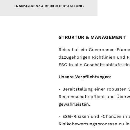
New Arrivals
TRANSPARENZ & BERICHTERSTATTUNG
Pre-Autumn Collection
Wedding Guest & Occasion
Holiday
Sueded Interlock Jersey
Shirts
T-Shirts
STRUKTUR & MANAGEMENT
Polo Shirts
Trousers
Reiss hat ein Governance-Frame
Shorts
Swimwear
dazugehörigen Richtlinien und 
Suits
ESG in alle Geschäftsabläufe ei
Tailoring
Blazers
Unsere Verpflichtungen:
Knitwear & Jumpers
Jackets & Coats
- Bereitstellung einer robusten 
Leather & Suede Jackets
Jeans
Rechenschaftspflicht und Überw
Sweats, Hoodies & Joggers
gewährleisten.
Overshirts
All Clothing
- ESG-Risiken und -Chancen in d
Trainers
Loafers
Risikobewertungsprozesse zu int
Formal Shoes