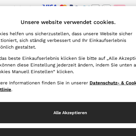
Wir akzeptieren.
eiss App herunter und genießen Sie 10 % Rabatt auf Ihre erste App-Bestellu
ET
Unsere website verwendet cookies.
ies helfen uns sicherzustellen, dass unsere Website sicher
tioniert, sich ständig verbessert und Ihr Einkaufserlebnis
önlich gestaltet.
das beste Einkaufserlebnis klicken Sie bitte auf „Alle Akzepti
können diese Einstellung jederzeit ändern, indem Sie unten a
kies Manuell Einstellen“ klicken.
ere Informationen finden Sie in unserer
Datenschutz- & Cook
tlinie
.
Alle Akzeptieren