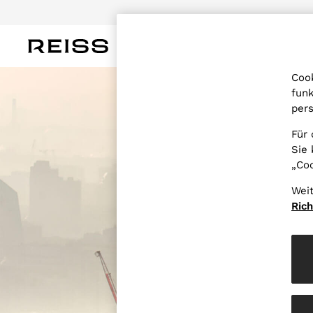
Laden Sie heute die R
DAMEN
HERREN
KINDER
OUTL
WOMEN
Cook
NEW
funk
New Arrivals
pers
Pre-Autumn Collection
Wedding Guest & Occasion
Für 
Holiday
Sie 
Dresses
„Coo
Tops & T-Shirts
Trousers
Weit
Jumpsuits & Playsuits
Shirts & Blouses
Rich
Shorts
Skirts
Swimwear
Suits & Tailoring
Blazers
Petite
Vests & Cami Tops
Knitwear & Jumpers