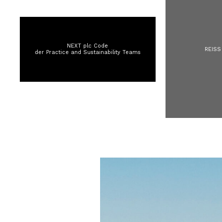
All Boys'
98–134cm
134–158cm
158–164cm
Holiday
NEXT plc Code
Occasionwear
REISS
der Practice and Sustainability Teams
Dresses
Tops & T-Shirts
Jackets & Coats
Co-ords
Skirts & Shorts
Trousers & Jeans
Knitwear
Sweats & Hoodies
Shoes & Accessories
All Girls'
98–134cm
134–158cm
158–164cm
Holiday
Occasionwear
OUTLET
WOMEN'S
All Women's Outlet