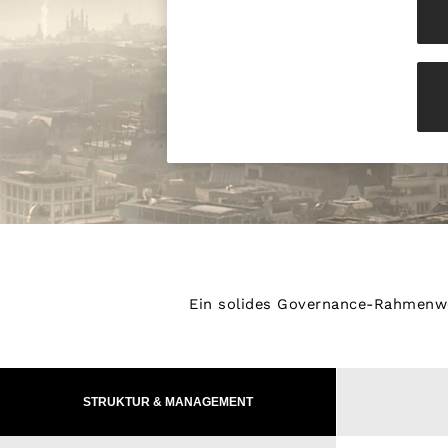
Jackets & Coats
Leather & Suede Jackets
Jeans
Sweats & Joggers
All Clothing
Heels
Sandals
Trainers
Flats
All Shoes
Bags
Belts
Jewellery
Hats, Gloves & Scarves
Socks & Tights
All Accessories
Ein solides Governance-Rahmenwer
Linen Collection
Workwear
Atelier
Co-ords
Reiss | NYBG
STRUKTUR & MANAGEMENT
MEN
NEW