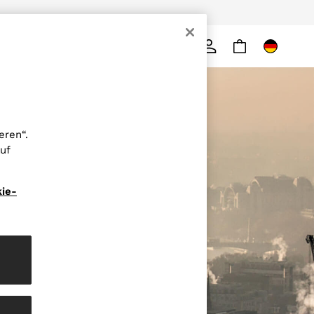
ng. Es gelten die AGB.
Suche
eren“.
uf
ie-