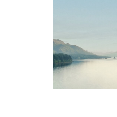
Dresses
Tops & T-Shirts
Jumpsuits & Playsuits
Trousers
Suits & Tailoring
Blazers
Skirts & Shorts
Swimwear
Shirts & Blouses
Sweats & Joggers
Jackets & Coats
Knitwear & Jumpers
Petite
Jeans
Shoes
Accessories
Brands Outlet
32
34
36
38
40
42